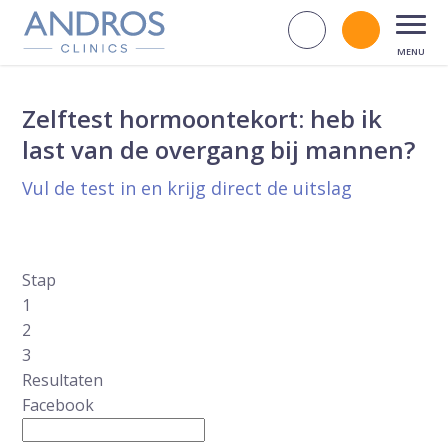
Navigatie overslaan
Zoek op d
Bel andr
Open
Zelftest hormoontekort: heb ik
last van de overgang bij mannen?
Vul de test in en krijg direct de uitslag
Stap
1
2
3
Resultaten
Facebook