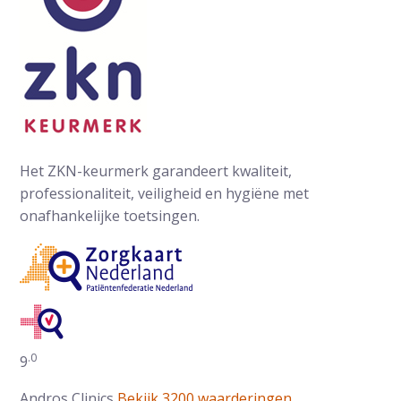
Het ZKN-keurmerk garandeert kwaliteit,
professionaliteit, veiligheid en hygiëne met
onafhankelijke toetsingen.
.0
Gemiddelde waarderingen op ZorgkaartNederland:
9
Andros Clinics
Bekijk 3200 waarderingen