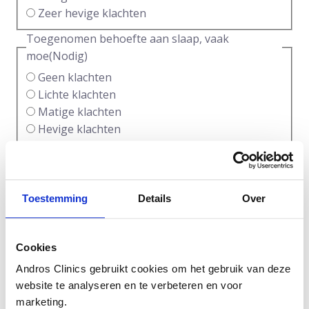
Zeer hevige klachten
Toegenomen behoefte aan slaap, vaak
moe
(Nodig)
Geen klachten
Lichte klachten
Matige klachten
Hevige klachten
Zeer hevige klachten
Lichamelijke uitputting / afnemen van vitaliteit
(algemene afname van prestatie, afname van
Toestemming
Details
Over
activiteit, gebrek aan zin om iets te ondernemen,
het gevoel minder voor elkaar te krijgen, minder
te presteren, zichzelf te moeten aansporen iets
Cookies
te ondernemen)
(Nodig)
Andros Clinics gebruikt cookies om het gebruik van deze
Geen klachten
website te analyseren en te verbeteren en voor
Lichte klachten
marketing.