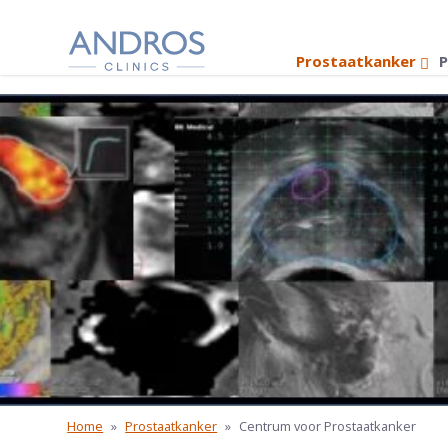
Navigatie overslaan
Prostaatkanker
P
Home
»
Prostaatkanker
»
Centrum voor Prostaatkanker