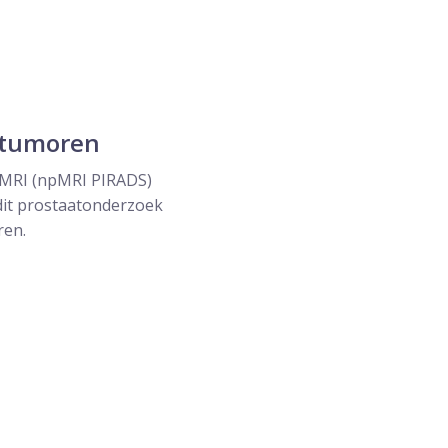
e tumoren
e MRI (npMRI PIRADS)
dit prostaatonderzoek
ren.