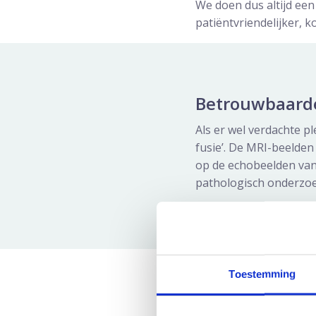
We doen dus altijd een
patiëntvriendelijker, 
Betrouwbaarder
Als er wel verdachte p
fusie’. De MRI-beelde
op de echobeelden van 
pathologisch onderzoe
Toestemming
Biopteren via 