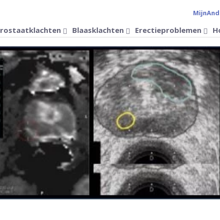
MijnAnd
Verander 
rostaatklachten
Blaasklachten
Erectieproblemen
H