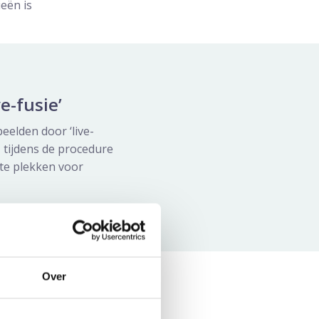
ieën is
e-fusie’
eelden door ‘live-
 tijdens de procedure
hte plekken voor
Over
delijker