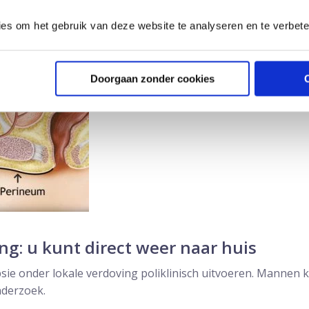
d, via het perineum. Dus niet via de endeldarm zoals bij het
ies om het gebruik van deze website te analyseren en te verbet
daardoor vele malen kleiner, zelfs zó klein dat antibiotica ui
Doorgaan zonder cookies
ng: u kunt direct weer naar huis
psie onder lokale verdoving poliklinisch uitvoeren. Mannen 
nderzoek.