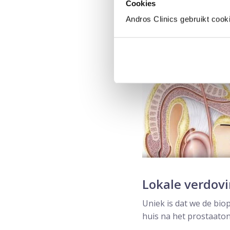
Cookies
We biopteren via de hui
Andros Clinics gebruikt cook
De kans op infectie is 
nodig zijn.
Lokale verdovi
Uniek is dat we de bio
huis na het prostaato