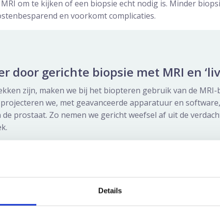
 MRI om te kijken of een biopsie echt nodig is. Minder biops
kostenbesparend en voorkomt complicaties.
 door gerichte biopsie met MRI en ‘liv
lekken zijn, maken we bij het biopteren gebruik van de MRI-b
n projecteren we, met geavanceerde apparatuur en software,
de prostaat. Zo nemen we gericht weefsel af uit de verdac
k.
Details
huid perineum: veiliger en patiëntvrien