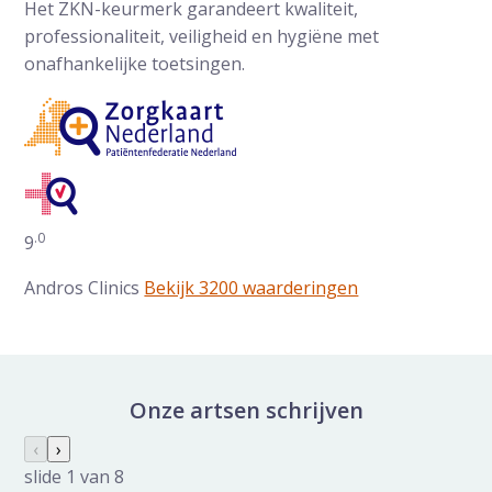
Het ZKN-keurmerk garandeert kwaliteit,
professionaliteit, veiligheid en hygiëne met
onafhankelijke toetsingen.
.0
Gemiddelde waarderingen op ZorgkaartNederland:
9
Andros Clinics
Bekijk 3200 waarderingen
Onze artsen schrijven
Nieuws galerij overslaan
Vorige slide
‹
Volgende slide
›
slide
1
van 8