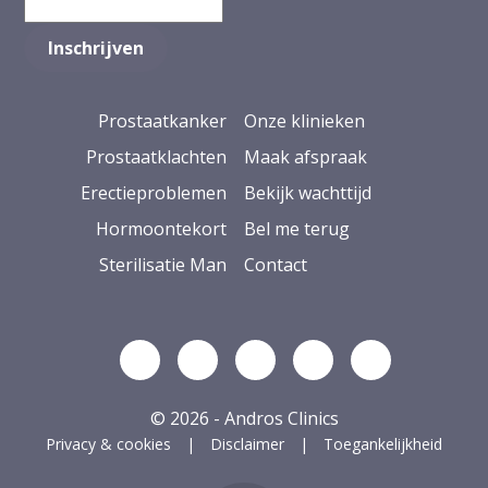
Prostaatkanker
Onze klinieken
Prostaatklachten
Maak afspraak
Erectieproblemen
Bekijk wachttijd
Hormoontekort
Bel me terug
Sterilisatie Man
Contact
Volg ons op Linkedin
Volg ons op YouTube
Volg ons op Facebook
Volg ons op Ins
Volg ons op
© 2026 - Andros Clinics
Privacy & cookies
Disclaimer
Toegankelijkheid
ug naar boven