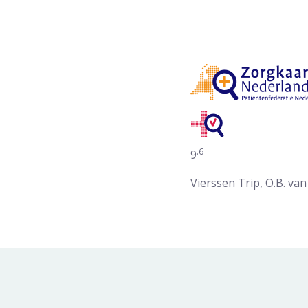
.6
Gemiddelde waarderin
9
Vierssen Trip, O.B. va