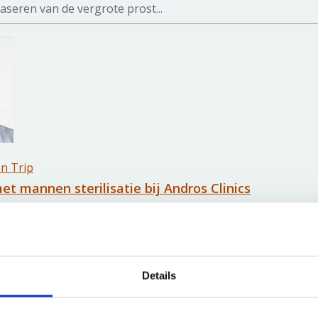
aseren van de vergrote prost...
en Trip
et mannen sterilisatie bij Andros Clinics
arring… Oncko van Vierssen Trip, onze eigen uroloog! Een d
antwoordelij...
Details