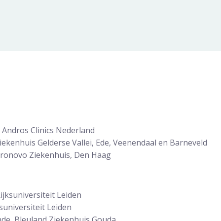
 Andros Clinics Nederland
iekenhuis Gelderse Vallei, Ede, Veenendaal en Barneveld
Bronovo Ziekenhuis, Den Haag
jksuniversiteit Leiden
suniversiteit Leiden
de, Bleuland Ziekenhuis Gouda