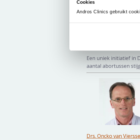
Cookies
Andros Clinics gebruikt cook
Drs. Oncko van Vierss
Een uniek initiatie
handen ineen
Een uniek initiatief in
aantal abortussen stijg
Drs. Oncko van Vierss