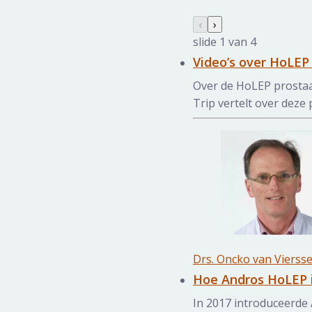
Nieuws galerij oversla
Vorige slide
‹
Volgende slide
›
slide
1
van 4
Video’s over HoLEP 
Over de HoLEP prostaa
Trip vertelt over deze 
Drs. Oncko van Vierss
Hoe Andros HoLEP 
In 2017 introduceerde 