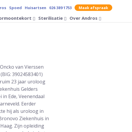
ros
Spoed
Huisartsen
026 389 1753
Maak afspraak
contrast op de website
ormoontekort
Sterilisatie
Over Andros
Zoek op
 Oncko van Vierssen
 (BIG: 39024583401)
ruim 23 jaar uroloog
iekenhuis Gelders
ei in Ede, Veenendaal
arneveld. Eerder
te hij als uroloog in
Bronovo Ziekenhuis in
Haag. Zijn opleiding