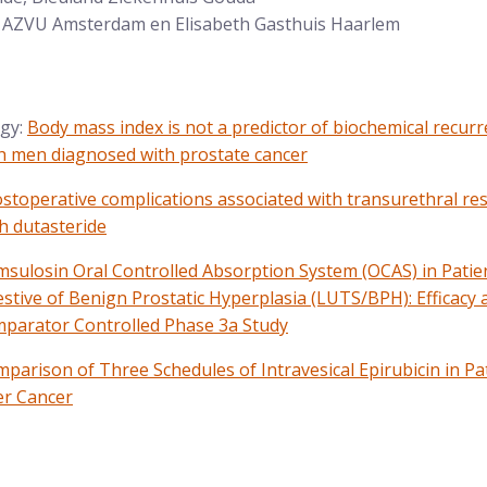
, AZVU Amsterdam en Elisabeth Gasthuis Haarlem
ogy:
Body mass index is not a predictor of biochemical recurre
h men diagnosed with prostate cancer
stoperative complications associated with transurethral res
h dutasteride
sulosin Oral Controlled Absorption System (OCAS) in Patie
ive of Benign Prostatic Hyperplasia (LUTS/BPH): Efficacy an
mparator Controlled Phase 3a Study
parison of Three Schedules of Intravesical Epirubicin in P
er Cancer