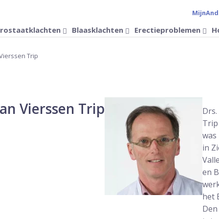
MijnAnd
Verander 
rostaatklachten
Blaasklachten
Erectieproblemen
H
Vierssen Trip
an Vierssen Trip
Drs.
Trip
was 
in Z
Vall
en B
werk
het 
Den 