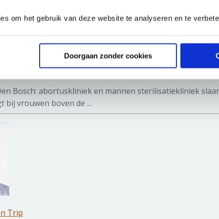
ies om het gebruik van deze website te analyseren en te verbet
en Trip
Doorgaan zonder cookies
f in Noord-Brabant: abortuskliniek en mannen sterili
 Den Bosch: abortuskliniek en mannen sterilisatiekliniek sla
t bij vrouwen boven de ...
en Trip