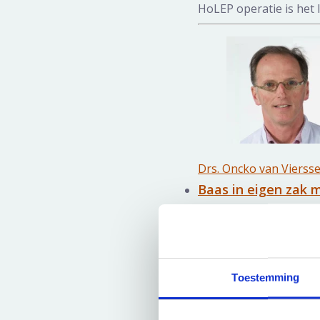
HoLEP operatie is het l
Drs. Oncko van Vierss
Baas in eigen zak m
‘Baas in eigen zak’ st
anticonceptie en de ver
Toestemming