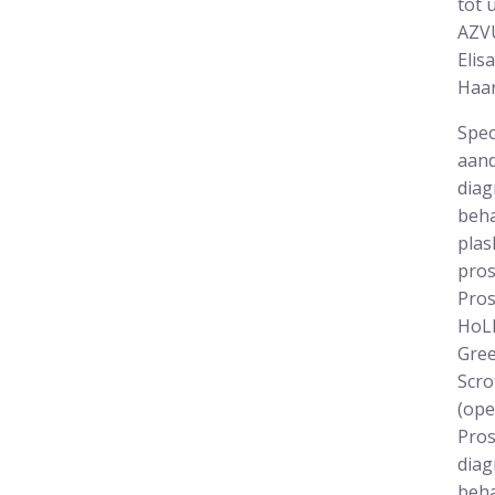
tot 
AZV
Elis
Haar
Spec
aand
diag
beha
plas
pros
Pros
HoLE
Gree
Scro
(ope
Pros
diag
beha