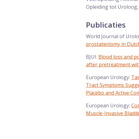
Opleiding tot Uroloog
Publicaties
World Journal of Urol
prostatectomy in Dutc
BJUI:
Blood loss and po
after pretreatment wit
European Urology:
Tam
Tract Symptoms Suggest
Placebo and Active Co
European Urology:
Com
Muscle-Invasive Bladd