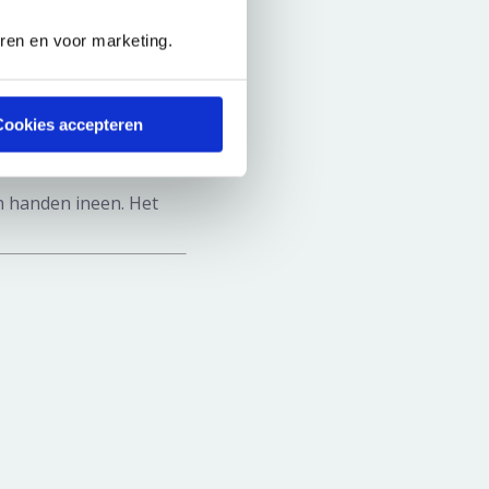
eren en voor marketing.
Cookies accepteren
satiekliniek slaan
an handen ineen. Het