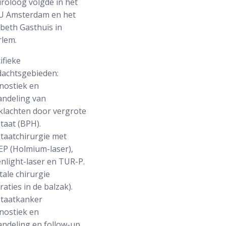
uroloog volgde in het
U Amsterdam en het
abeth Gasthuis in
lem.
ifieke
achtsgebieden:
nostiek en
ndeling van
klachten door vergrote
taat (BPH).
taatchirurgie met
P (Holmium-laser),
nlight-laser en TUR-P.
tale chirurgie
raties in de balzak).
taatkanker
nostiek en
ndeling en follow-up.