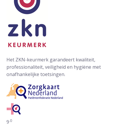
Het ZKN-keurmerk garandeert kwaliteit,
professionaliteit, veiligheid en hygiëne met
onafhankelijke toetsingen.
.0
Gemiddelde waarderingen op ZorgkaartNederland:
9