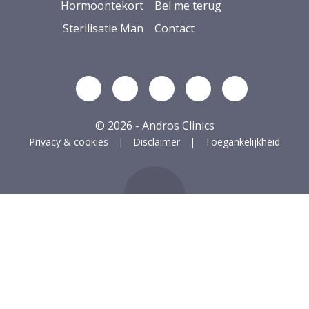
Hormoontekort
Bel me terug
Sterilisatie Man
Contact
Volg ons op Linkedin
Volg ons op YouTube
Volg ons op Facebook
Volg ons op Ins
Volg ons op
© 2026 - Andros Clinics
Privacy & cookies
Disclaimer
Toegankelijkheid
ug naar boven