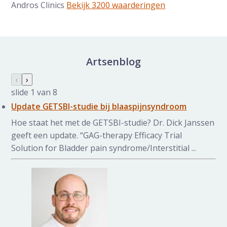
Andros Clinics
Bekijk 3200 waarderingen
Artsenblog
Nieuws galerij overslaan
Vorige slide
‹
Volgende slide
›
slide
1
van 8
Update GETSBI-studie bij blaaspijnsyndroom
Hoe staat het met de GETSBI-studie? Dr. Dick Janssen
geeft een update. “GAG-therapy Efficacy Trial
Solution for Bladder pain syndrome/Interstitial ...