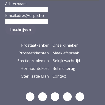
Achternaam
E-mailadres
(Verplicht)
Prostaatkanker
Onze klinieken
Prostaatklachten
Maak afspraak
Erectieproblemen
Bekijk wachttijd
Hormoontekort
Bel me terug
Sterilisatie Man
Contact
Volg ons op Linkedin
Volg ons op YouTube
Volg ons op Facebook
Volg ons op Ins
Volg ons op