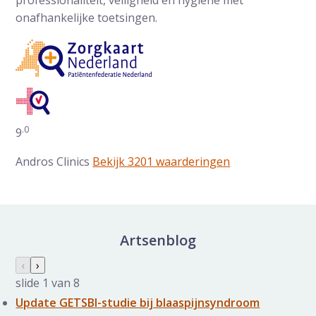
onafhankelijke toetsingen.
.0
Gemiddelde waarderingen op ZorgkaartNederland:
9
Andros Clinics
Bekijk 3201 waarderingen
Artsenblog
Nieuws galerij overslaan
Vorige slide
‹
Volgende slide
›
slide
1
van 8
Update GETSBI-studie bij blaaspijnsyndroom