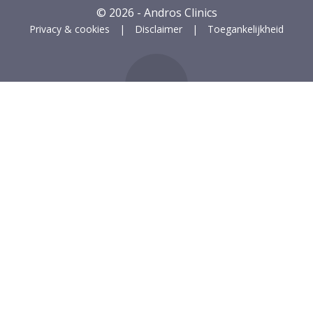
© 2026 - Andros Clinics
Privacy & cookies
Disclaimer
Toegankelijkheid
ug naar boven