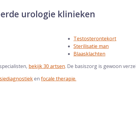
eerde urologie klinieken
Testosterontekort
Sterilisatie man
Blaasklachten
specialisten,
bekijk 30 artsen
. De basiszorg is gewoon verzek
isiediagnostiek
en
focale therapie.
: