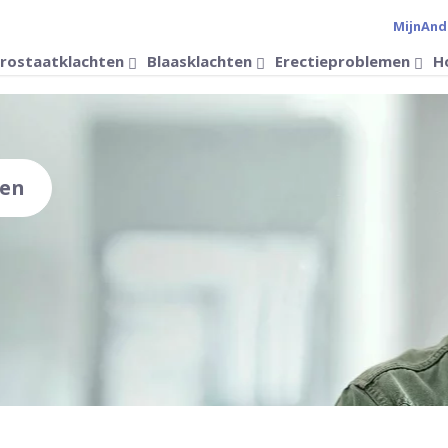
MijnAnd
Verander 
rostaatklachten
Blaasklachten
Erectieproblemen
H
den