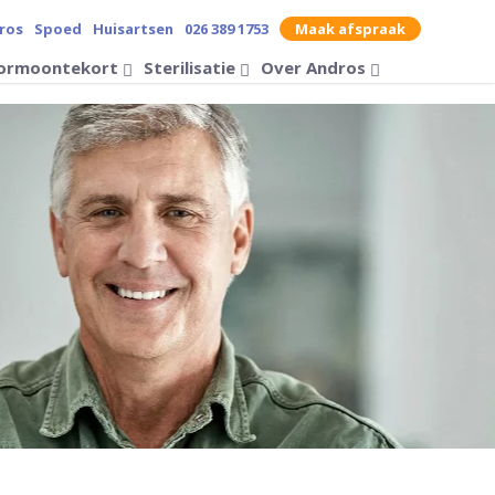
ros
Spoed
Huisartsen
026 389 1753
Maak afspraak
contrast op de website
ormoontekort
Sterilisatie
Over Andros
Zoek op