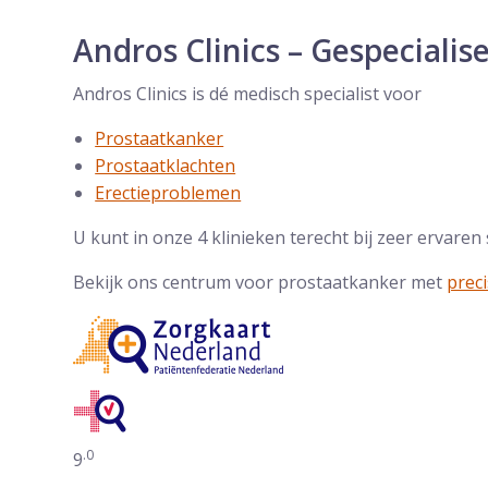
Andros Clinics – Gespecialis
Andros Clinics is dé medisch specialist voor
Prostaatkanker
Prostaatklachten
Erectieproblemen
U kunt in onze 4 klinieken terecht bij zeer ervaren 
Bekijk ons centrum voor prostaatkanker met
prec
.0
Gemiddelde waarderingen op ZorgkaartNederland
9