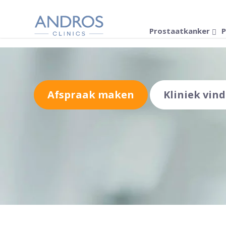
Navigatie overslaan
Prostaatkanker
P
Afspraak maken
Kliniek vin