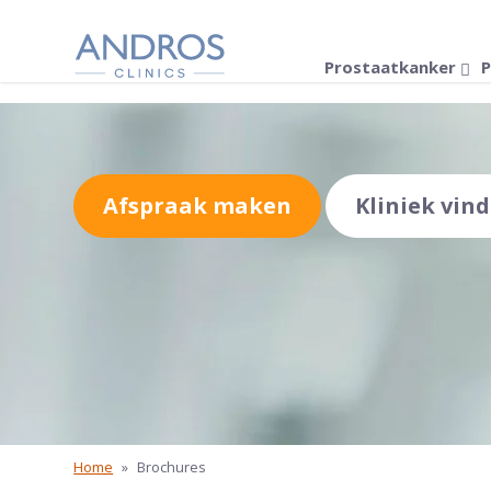
Navigatie overslaan
Prostaatkanker
P
Afspraak maken
Kliniek vin
Home
»
Brochures