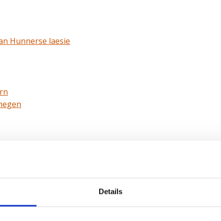
an Hunnerse laesie
arn
jmegen
 MRI-fusie via huid
Details