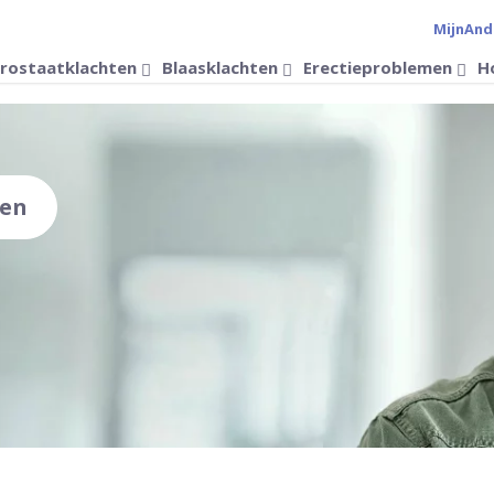
MijnAnd
Verander 
rostaatklachten
Blaasklachten
Erectieproblemen
H
den