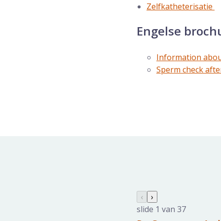
Zelfkatheterisatie
Engelse broch
Information abo
Sperm check afte
Specialisten galerij ov
Vorige slide
‹
Volgende slide
›
slide
1
van 37