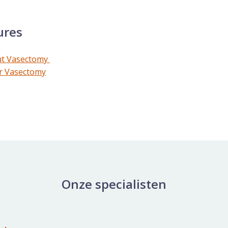
ures
ut Vasectomy
r Vasectomy
Onze specialisten
erslaan