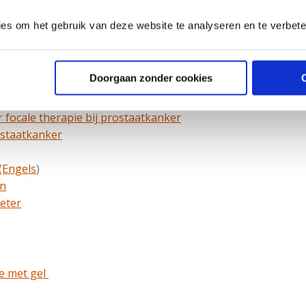
ies om het gebruik van deze website te analyseren en te verbet
prostaat
Doorgaan zonder cookies
 focale therapie bij prostaatkanker
ostaatkanker
(Engels
)
an
eter
e met gel