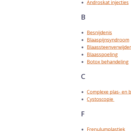
Androskat injecties
B
Besnijdenis
Blaaspijnsyndroom
Blaassteenverwijde
Blaasspoeling
Botox behandeling
C
Complexe plas- en b
Cystoscopie
F
Frenulumplastiek