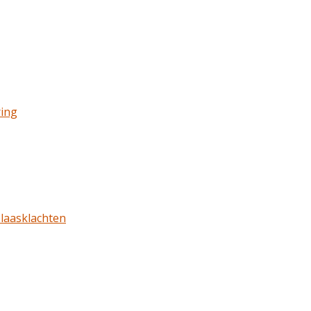
ring
laasklachten