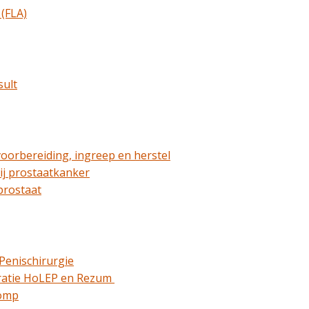
 (FLA)
sult
oorbereiding, ingreep en herstel
ij prostaatkanker
prostaat
 Penischirurgie
ratie HoLEP en Rezum
pomp