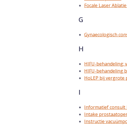
Focale Laser Ablatie
G
Gynaecologisch con
H
HIFU-behandeling: v
HIFU-behandeling b
HoLEP bij vergrote 
I
Informatief consult
Intake prostaatope
Instructie vacuüm