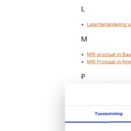
L
Laserbehandeling v
M
MRI prostaat in Ba
MRI Prostaat in Ni
P
Plasdagboek
Prostaatbiopsie met
Prostaatechografie
PTNS behandeling
Toestemming
R