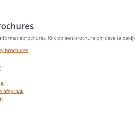
rochures
 informatiebrochures. Klik op een brochure om deze te bekij
my brochures
:
lt
e afspraak
an