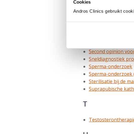
Cookies
Andros Clinics gebruikt cook
Rezum bij vergrote 
S
Second opinion
Second opinion voor
Sneldiagnostiek pr
Sperma-onderzoek
Sperma-onderzoek 
Sterilisatie bij de m
Suprapubische kath
T
Testosterontherapi