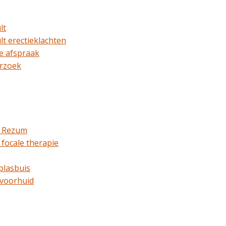
lt
lt erectieklachten
e afspraak
rzoek
a Rezum
 focale therapie
plasbuis
 voorhuid