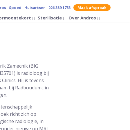
ros
Spoed
Huisartsen
026 389 1753
Maak afspraak
contrast op de website
ormoontekort
Sterilisatie
Over Andros
Zoek op
trik Zamecnik (BIG
35701) is radioloog bij
Clinics. Hij is tevens
am bij Radboudumc in
en.
etenschappelijk
oek richt zich op
gische radiologie, in
jzonder nieuwe op MRI