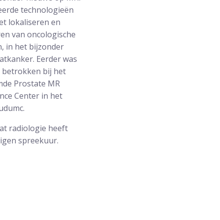
erde technologieën
et lokaliseren en
ren van oncologische
, in het bijzonder
atkanker. Eerder was
k betrokken bij het
mde Prostate MR
nce Center in het
udumc.
at radiologie heeft
igen spreekuur.