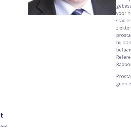
gebase
voor h
stadië
ziekten
prosta
hij oo
befaa
Refere
Radbo
Prosta
geen e