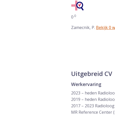
.0
Gemiddelde waarderin
0
Zamecnik, P.
Bekijk 0 
Uitgebreid CV
Werkervaring
2023 – heden Radioloog
2019 – heden Radioloo
2017 – 2023 Radioloog
MR Reference Center 