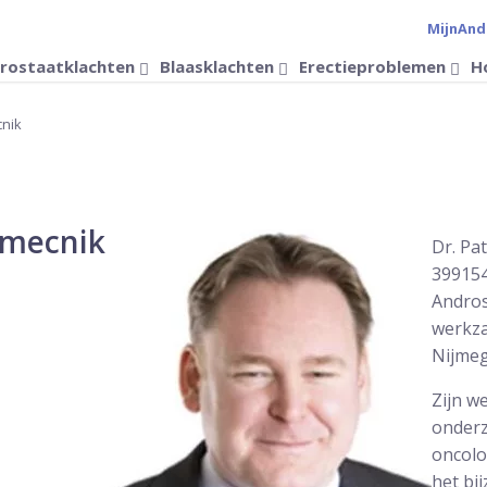
MijnAnd
Verander 
rostaatklachten
Blaasklachten
Erectieproblemen
H
cnik
amecnik
Dr. Pa
399154
Andros 
werkza
Nijmeg
Zijn w
onderz
oncolo
het bi