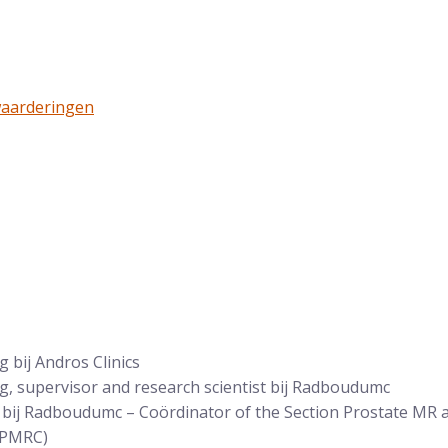
gen op ZorgkaartNederland:
waarderingen
 bij Andros Clinics
g, supervisor and research scientist bij Radboudumc
 bij Radboudumc – Coördinator of the Section Prostate MR a
(PMRC)