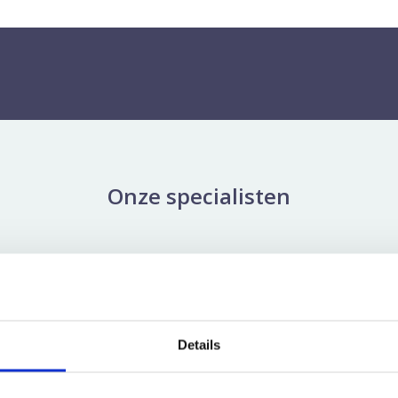
Onze specialisten
erslaan
el
Uroloog
Details