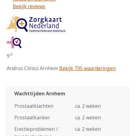
Bekijk reviews
.0
Gemiddelde waarderingen op ZorgkaartNederland:
9
Andros Clinics Arnhem
Bekijk 735 waarderingen
Wachttijden Arnhem
Prostaatklachten
ca. 2 weken
Prostaatkanker
ca. 2 weken
Erectieproblemen /
ca. 2 weken