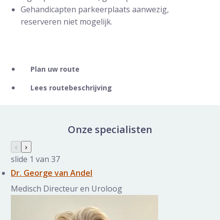
Gehandicapten parkeerplaats aanwezig,
reserveren niet mogelijk.
Plan uw route
Lees routebeschrijving
Onze specialisten
Specialisten galerij overslaan
Vorige slide
‹
Volgende slide
›
slide
1
van 37
Dr. George van Andel
Medisch Directeur en Uroloog