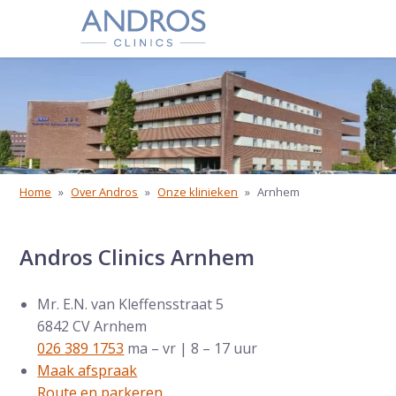
Navigatie overslaan
Home
»
Over Andros
»
Onze klinieken
»
Arnhem
Andros Clinics Arnhem
Mr. E.N. van Kleffensstraat 5
6842 CV Arnhem
026 389 1753
ma – vr | 8 – 17 uur
Maak afspraak
Route en parkeren