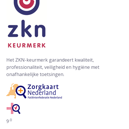
Het ZKN-keurmerk garandeert kwaliteit,
professionaliteit, veiligheid en hygiëne met
onafhankelijke toetsingen.
.0
Gemiddelde waarderingen op ZorgkaartNederland:
9