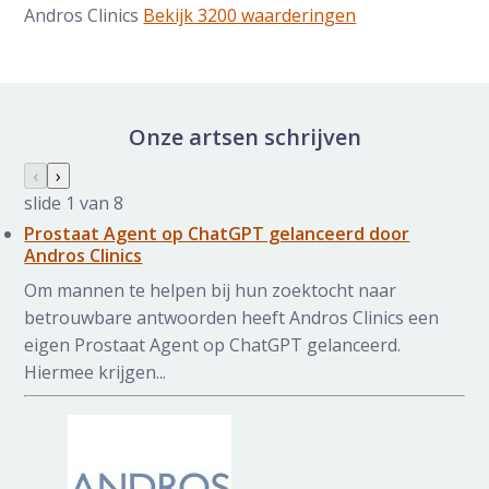
Andros Clinics
Bekijk 3200 waarderingen
Onze artsen schrijven
Nieuws galerij overslaan
Vorige slide
‹
Volgende slide
›
slide
1
van 8
Prostaat Agent op ChatGPT gelanceerd door
Andros Clinics
Om mannen te helpen bij hun zoektocht naar
betrouwbare antwoorden heeft Andros Clinics een
eigen Prostaat Agent op ChatGPT gelanceerd.
Hiermee krijgen...