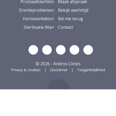
Prostaatklachten
Maak afspraak
Erectieproblemen
Bekijk wachttijd
Hormoontekort
Bel me terug
Sterilisatie Man
Contact
Volg ons op Linkedin
Volg ons op YouTube
Volg ons op Facebook
Volg ons op Ins
Volg ons op
© 2026 - Andros Clinics
Privacy & cookies
Disclaimer
Toegankelijkheid
ug naar boven