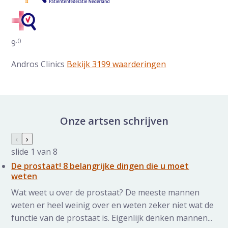
.0
Gemiddelde waarderingen op ZorgkaartNederland:
9
Andros Clinics
Bekijk 3199 waarderingen
Onze artsen schrijven
Nieuws galerij overslaan
Vorige slide
‹
Volgende slide
›
slide
1
van 8
De prostaat! 8 belangrijke dingen die u moet
weten
Wat weet u over de prostaat? De meeste mannen
weten er heel weinig over en weten zeker niet wat de
functie van de prostaat is. Eigenlijk denken mannen...