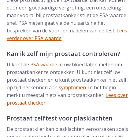
zieke prostaat stijgt de PSA waarde. Dat kan komen
door een goedaardige vergroting, een ontsteking
maar vooral bij prostaatkanker stijgt de PSA waarde
snel. PSA meten gaat via de huisarts na het
bespreken van de voor- en nadelen van de test.
Lees
verder over PSA waarde
Kan ik zelf mijn prostaat controleren?
U kunt de
PSA waarde
in uw bloed laten meten om
prostaatkanker te ontdekken. U kunt niet zelf uw
prostaat checken en u kunt prostaatkanker niet zelf
op tijd herkennen aan
symptomen
. In het begin
merkt u meestal niets van prostaatkanker.
Lees over
prostaat checken
Prostaat zelftest voor plasklachten
De prostaatklier kan plasklachten veroorzaken zoals
onder andere heel vaak moeten plassen of moeilijk