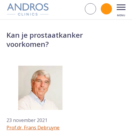
Navigatie overslaan
Zoek op d
Bel andr
Open
Kan je prostaatkanker
voorkomen?
23 november 2021
Prof.dr. Frans Debruyne