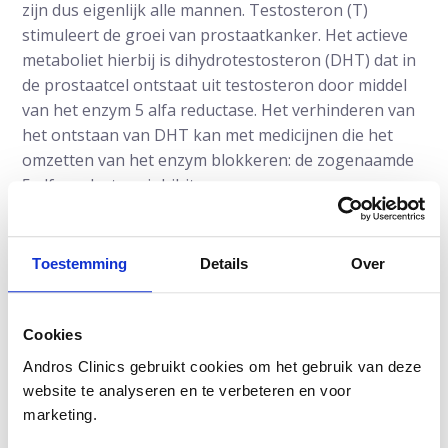
zijn dus eigenlijk alle mannen. Testosteron (T)
stimuleert de groei van prostaatkanker. Het actieve
metaboliet hierbij is dihydrotestosteron (DHT) dat in
de prostaatcel ontstaat uit testosteron door middel
van het enzym 5 alfa reductase. Het verhinderen van
het ontstaan van DHT kan met medicijnen die het
omzetten van het enzym blokkeren: de zogenaamde
5 alfa-reductase inhibitoren.
Dergelijke medicijnen, dutasteride en finasteride, zijn
in twee grote studies bestudeerd of ze inderdaad het
Toestemming
Details
Over
ontstaan van prostaatkanker kunnen voorkomen. In
de Prostate Cancer Prevention Trial (PCPT) werd
finasteride bestudeerd. Er waren inderdaad minder
Cookies
mannen met prostaatkanker in de groep die dagelijks
Andros Clinics gebruikt cookies om het gebruik van deze
finasteride in nam, maar het aantal sterftegevallen
website te analyseren en te verbeteren en voor
aan prostaatkanker nam niet af. Vermoedelijk onder
marketing.
meer door het feit dat als er in die groep dan toch