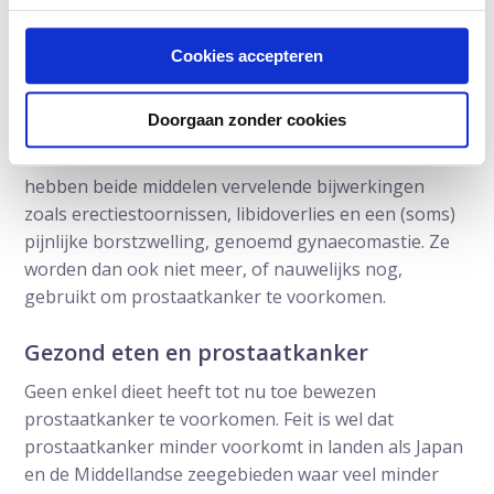
prostaatkanker ontstond, het ging om een meer
agressieve en dus levensbedreigende vorm.
Cookies accepteren
In de Reduction by Dutasteride of Prostate Cancer
Events Trial (REDUCE) werd dutasteride bestudeerd.
Doorgaan zonder cookies
Deze studie kwam eigenlijk tot ongeveer dezelfde
conclusies als van het PCPT onderzoek. Echter
hebben beide middelen vervelende bijwerkingen
zoals erectiestoornissen, libidoverlies en een (soms)
pijnlijke borstzwelling, genoemd gynaecomastie. Ze
worden dan ook niet meer, of nauwelijks nog,
gebruikt om prostaatkanker te voorkomen.
Gezond eten en prostaatkanker
Geen enkel dieet heeft tot nu toe bewezen
prostaatkanker te voorkomen. Feit is wel dat
prostaatkanker minder voorkomt in landen als Japan
en de Middellandse zeegebieden waar veel minder