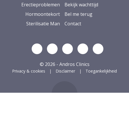
Erectieproblemen
Bekijk wachttijd
Hormoontekort
Bel me terug
Sterilisatie Man
Contact
Volg ons op Linkedin
Volg ons op YouTube
Volg ons op Facebook
Volg ons op Ins
Volg ons op
© 2026 - Andros Clinics
Privacy & cookies
Disclaimer
Toegankelijkheid
ug naar boven