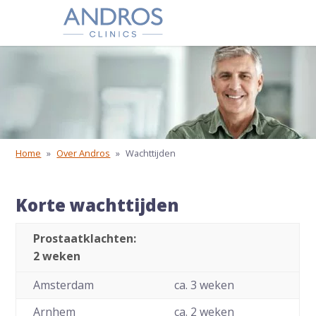
Navigatie overslaan
Home
»
Over Andros
»
Wachttijden
Korte wachttijden
Prostaatklachten:
2 weken
Amsterdam
ca. 3 weken
Arnhem
ca. 2 weken