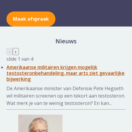
Neem contact met ons op
Maak afspraak
Nieuws
Nieuws galerij overslaan
Vorige slide
‹
Volgende slide
›
slide
1
van 4
Amerikaanse militairen krijgen mogelijk
testosteronbehandeling, maar arts ziet gevaarlijke
bijwerking
De Amerikaanse minister van Defensie Pete Hegseth
wil militairen screenen op een tekort aan testosteron.
Wat merk je van te weinig testosteron? En kan...