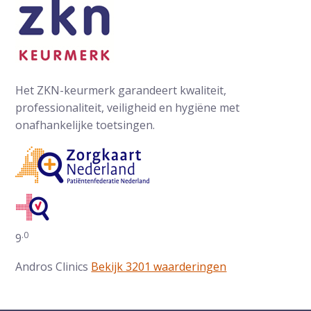
Het ZKN-keurmerk garandeert kwaliteit,
professionaliteit, veiligheid en hygiëne met
onafhankelijke toetsingen.
.0
Gemiddelde waarderingen op ZorgkaartNederland:
9
Andros Clinics
Bekijk 3201 waarderingen