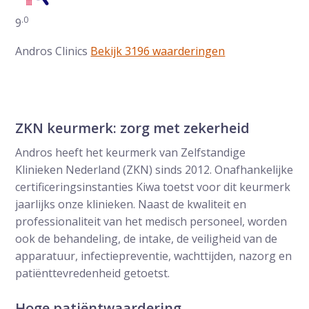
.0
Gemiddelde waarderingen op ZorgkaartNederland:
9
Andros Clinics
Bekijk 3196 waarderingen
ZKN keurmerk: zorg met zekerheid
Andros heeft het keurmerk van Zelfstandige
Klinieken Nederland (ZKN) sinds 2012. Onafhankelijke
certificeringsinstanties Kiwa toetst voor dit keurmerk
jaarlijks onze klinieken. Naast de kwaliteit en
professionaliteit van het medisch personeel, worden
ook de behandeling, de intake, de veiligheid van de
apparatuur, infectiepreventie, wachttijden, nazorg en
patiënttevredenheid getoetst.
Hoge patiëntwaardering