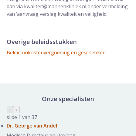
dan via kwaliteit@mannenkliniek.nl onder vermelding
van ‘aanvraag verslag kwaliteit en veiligheid’.
Overige beleidsstukken
Beleid onkostenvergoeding en geschenken
Onze specialisten
Specialisten galerij overslaan
Vorige slide
‹
Volgende slide
›
slide
1
van 37
Dr. George van Andel
Medisch Directeur en Uroloog