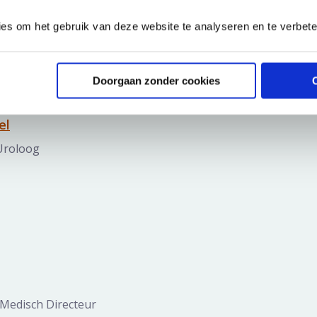
ies om het gebruik van deze website te analyseren en te verbet
Onze specialisten
Doorgaan zonder cookies
erslaan
el
Uroloog
Medisch Directeur