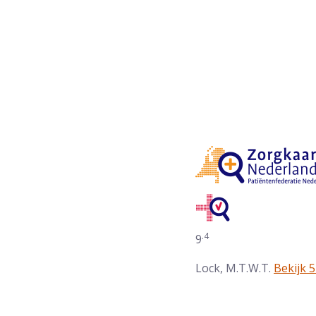
.4
Gemiddelde waarderin
9
Lock, M.T.W.T.
Bekijk 