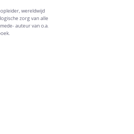
opleider, wereldwijd
logische zorg van alle
 mede- auteur van o.a.
boek.