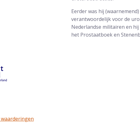
Eerder was hij (waarnemend) 
verantwoordelijk voor de uro
Nederlandse militairen en hij
het Prostaatboek en Stenen
gen op ZorgkaartNederland:
5 waarderingen