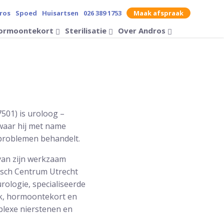
ros
Spoed
Huisartsen
026 389 1753
Maak afspraak
contrast op de website
ormoontekort
Sterilisatie
Over Andros
Zoek op
501) is uroloog –
 waar hij met name
eproblemen behandelt.
 van zijn werkzaam
disch Centrum Utrecht
rologie, specialiseerde
iek, hormoontekort en
mplexe nierstenen en