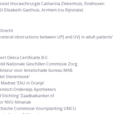
sivist thoraxchirurgie Catharina Ziekenhuis, Eindhoven
St Elisabeth Gasthuis, Arnhem (nu Rijnstate)
Utrecht
ureteral obstructions between UPJ and UVJ in adult patients’
rt Dekra Certificatie B.V.
id Nationale Geschillen Commissie Zorg
viseur voor letselschade bureau MAB
Het Stenenboek’
 Mednet ‘EAU in Oranje’
emisch Onderwijs Apothekers
Stichting ‘Zaadbalkanker.nl’
tor NVU Almanak
thische Commissie Voortplanting UMCU