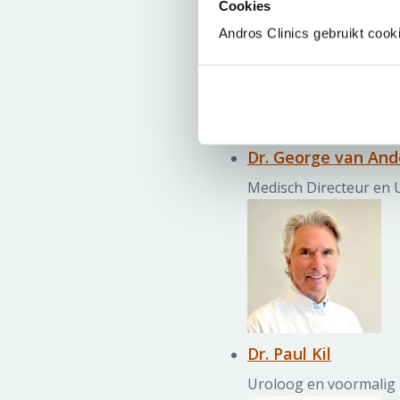
Cookies
Andros Clinics gebruikt cook
Specialisten galerij ov
Vorige slide
‹
Volgende slide
›
slide
1
van 36
Dr. George van And
Medisch Directeur en 
Dr. Paul Kil
Uroloog en voormalig 