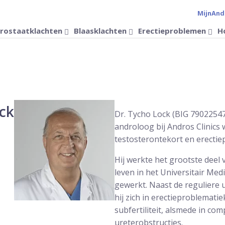
MijnAnd
Verander 
rostaatklachten
Blaasklachten
Erectieproblemen
H
ck
Dr. Tycho Lock (BIG 79022547
androloog bij Andros Clinics
testosterontekort en erecti
Hij werkte het grootste deel
leven in het Universitair Me
gewerkt. Naast de reguliere u
hij zich in erectieproblemat
subfertiliteit, alsmede in co
ureterobstructies.