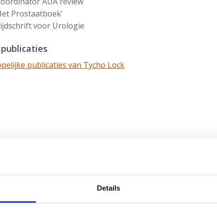
coördinator AUA review
Het Prostaatboek’
jdschrift voor Urologie
publicaties
pelijke publicaties van Tycho Lock
Details