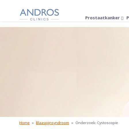
Navigatie overslaan
Prostaatkanker
P
Home
»
Blaaspijnsyndroom
»
Onderzoek: Cystoscopie