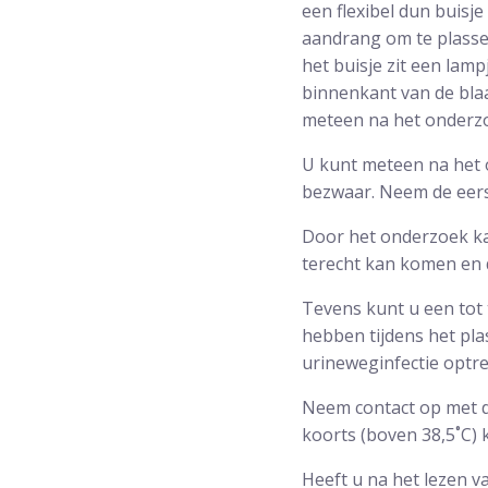
een flexibel dun buisj
aandrang om te plassen
het buisje zit een lamp
binnenkant van de blaa
meteen na het onderz
U kunt meteen na het 
bezwaar. Neem de eers
Door het onderzoek kan
terecht kan komen en d
Tevens kunt u een tot
hebben tijdens het plas
urineweginfectie optre
Neem contact op met d
koorts (boven 38,5˚C) kr
Heeft u na het lezen v