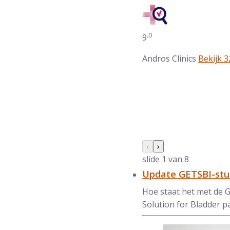
.0
Gemiddelde waarderin
9
Andros Clinics
Bekijk 
Nieuws galerij oversla
Vorige slide
‹
Volgende slide
›
slide
1
van 8
Update GETSBI-stud
Hoe staat het met de G
Solution for Bladder pa