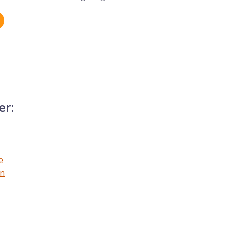
er:
e
an