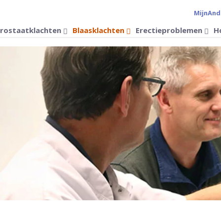
MijnAnd
Verander 
rostaatklachten
Blaasklachten
Erectieproblemen
H