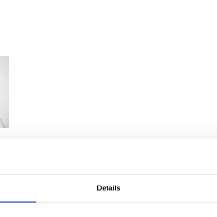
dsen
is uroloog en grondlegger van het Centrum voor Blaas
id tot het grootste centrum op dit gebied.
tober 2025
Details