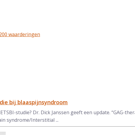
gen op ZorgkaartNederland:
3200 waarderingen
an
ie bij blaaspijnsyndroom
ETSBI-studie? Dr. Dick Janssen geeft een update. “GAG-thera
in syndrome/Interstitial ...