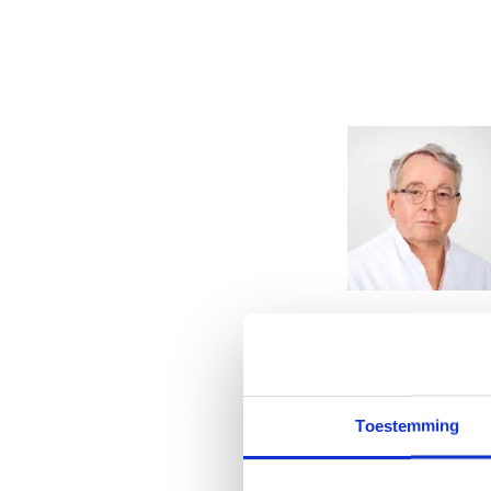
Auteur:
Drs. Erik Aren
inmiddels is uitgegroe
Laatste update: 15 ok
Toestemming