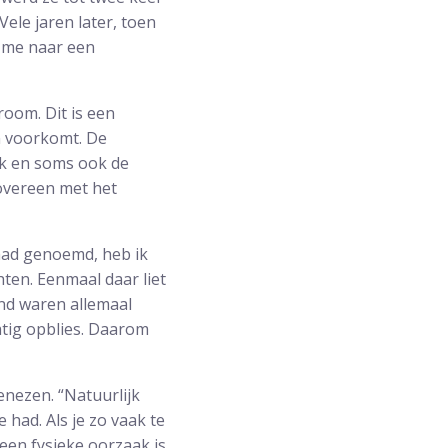
ele jaren later, toen
 me naar een
room. Dit is een
n voorkomt. De
ik en soms ook de
 overeen met het
 had genoemd, heb ik
hten. Eenmaal daar liet
nd waren allemaal
atig opblies. Daarom
enezen. “Natuurlijk
 had. Als je zo vaak te
 een fysieke oorzaak is,