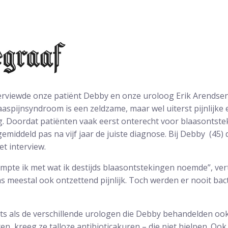
erviewde onze patiënt Debby en onze uroloog Erik Arendse
aspijnsyndroom is een zeldzame, maar wel uiterst pijnlijke 
. Doordat patiënten vaak eerst onterecht voor blaasontst
emiddeld pas na vijf jaar de juiste diagnose. Bij Debby (45) 
et interview.
ampte ik met wat ik destijds blaasontstekingen noemde”, vert
s meestal ook ontzettend pijnlijk. Toch werden er nooit ba
ts als de verschillende urologen die Debby behandelden ook
n, kreeg ze talloze antibioticakuren – die niet hielpen. Ook