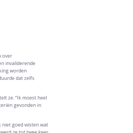
n over
en invaliderende
eking worden
duurde dat zelfs
elt ze. “Ik moest heel
cteriën gevonden in
 niet goed wisten wat
 werd ze tot twee keer