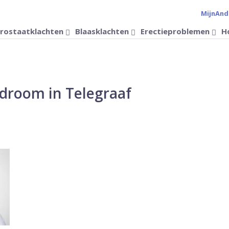
MijnAnd
Verander 
rostaatklachten
Blaasklachten
Erectieproblemen
H
ndroom in Telegraaf