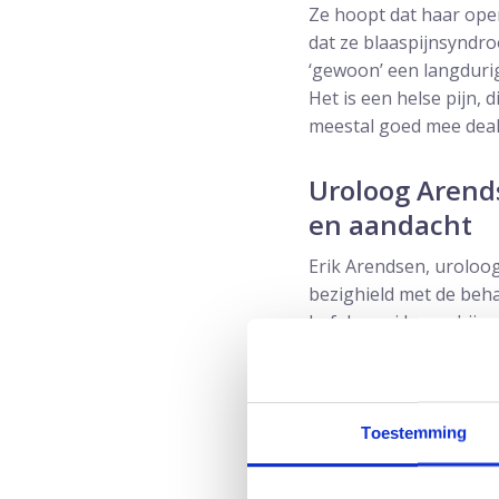
Ze hoopt dat haar ope
dat ze blaaspijnsyndr
‘gewoon’ een langdurig
Het is een helse pijn,
meestal goed mee deal
Uroloog Arends
en aandacht
Erik Arendsen, uroloog 
bezighield met de beha
In februari kreeg hij 
een zeldzame ziekte. 
taaislijmziekte”, aldu
meetelt die niet weet d
Toestemming
Dat de diagnose vaak l
urologen zijn in hun o