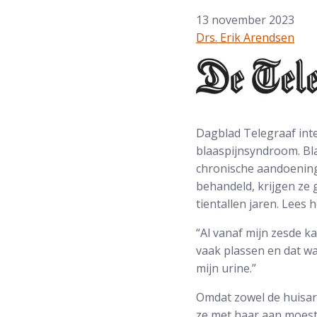
13 november 2023
Drs. Erik Arendsen
Dagblad Telegraaf int
blaaspijnsyndroom. Bla
chronische aandoening
behandeld, krijgen ze g
tientallen jaren. Lees h
“Al vanaf mijn zesde k
vaak plassen en dat wa
mijn urine.”
Omdat zowel de huisar
ze met haar aan moeste