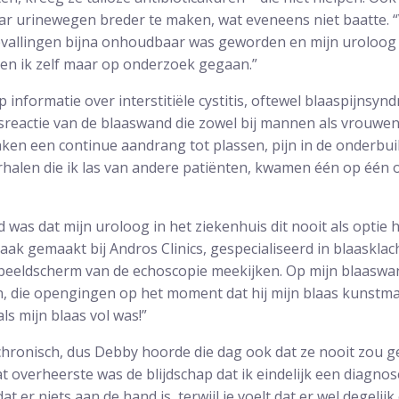
 urinewegen breder te maken, wat eveneens niet baatte. “V
bevallingen bijna onhoudbaar was geworden en mijn uroloog
en ik zelf maar op onderzoek gegaan.”
 informatie over interstitiële cystitis, oftewel blaaspijnsynd
sreactie van de blaaswand die zowel bij mannen als vrouwe
ken een continue aandrang tot plassen, pijn in de onderbu
rhalen die ik las van andere patiënten, kwamen één op één
d was dat mijn uroloog in het ziekenhuis dit nooit als optie
aak gemaakt bij Andros Clinics, gespecialiseerd in blaasklac
beeldscherm van de echoscopie meekijken. Op mijn blaaswa
en, die opengingen op het moment dat hij mijn blaas kunstm
als mijn blaas vol was!”
hronisch, dus Debby hoorde die dag ook dat ze nooit zou g
t overheerste was de blijdschap dat ik eindelijk een diagnose
 er niets aan de hand is, terwijl je voelt dat er wel degelijk