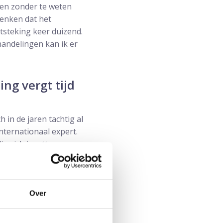
pen zonder te weten
denken dat het
tsteking keer duizend.
handelingen kan ik er
ng vergt tijd
h in de jaren tachtig al
nternationaal expert.
ie zich inzetten voor
l voor als
meer als je de groep
Over
n kennis. “De meeste
 kost de behandeling