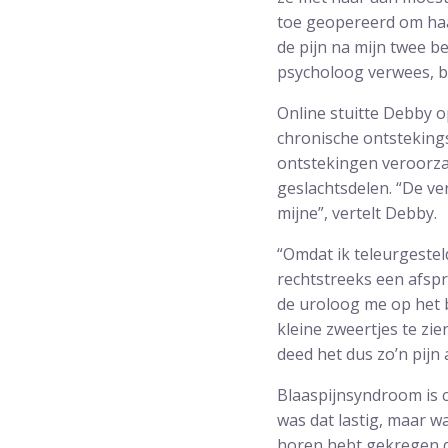
toe geopereerd om haar
de pijn na mijn twee 
psycholoog verwees, b
Online stuitte Debby op
chronische ontsteking
ontstekingen veroorza
geslachtsdelen. “De ve
mijne”, vertelt Debby.
“Omdat ik teleurgestel
rechtstreeks een afspr
de uroloog me op het 
kleine zweertjes te zi
deed het dus zo’n pijn 
Blaaspijnsyndroom is c
was dat lastig, maar wa
horen hebt gekregen dat