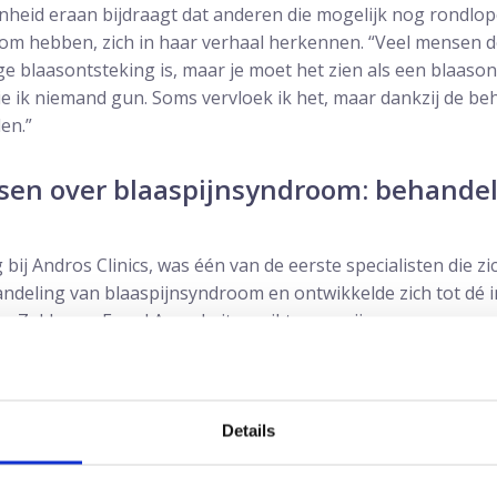
nheid eraan bijdraagt dat anderen die mogelijk nog rondlo
oom hebben, zich in haar verhaal herkennen. “Veel mensen 
e blaasontsteking is, maar je moet het zien als een blaason
 die ik niemand gun. Soms vervloek ik het, maar dankzij de be
en.”
en over blaaspijnsyndroom: behandeli
bij Andros Clinics, was één van de eerste specialisten die zic
ndeling van blaaspijnsyndroom en ontwikkelde zich tot dé i
een Zeldzame Engel Award uitgereikt: een prijs voor mensen d
“Blaaspijnsyndroom komt minstens zo vaak ongeveer evenvee
s Arendsen. “Duizenden patiënten en waarschijnlijk nog veel 
at ze dit hebben.”
Details
ang op zich laat wachten, wijt hij onder meer aan gebrek aa
pleiding niet vertrouwd geraakt met deze ziekte. Daarnaast