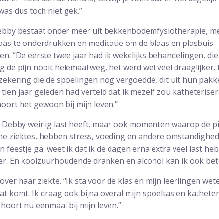
 was dus toch niet gek.”
bby bestaat onder meer uit bekkenbodemfysiotherapie, me
blaas te onderdrukken en medicatie om de blaas en plasbuis 
len. “De eerste twee jaar had ik wekelijks behandelingen, d
g de pijn nooit helemaal weg, het werd wel veel draaglijker.
zekering die de spoelingen nog vergoedde, dit uit hun pakket
 tien jaar geleden had verteld dat ik mezelf zou katheterise
hoort het gewoon bij mijn leven.”
n Debby weinig last heeft, maar ook momenten waarop de pijn
che ziektes, hebben stress, voeding en andere omstandighed
en feestje ga, weet ik dat ik de dagen erna extra veel last heb
er. En koolzuurhoudende dranken en alcohol kan ik ook bete
ver haar ziekte. “Ik sta voor de klas en mijn leerlingen wet
t komt. Ik draag ook bijna overal mijn spoeltas en katheter
 hoort nu eenmaal bij mijn leven.”