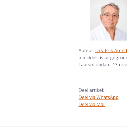
Auteur:
Drs. Erik Aren
inmiddels is uitgegroe
Laatste update: 13 no
Deel artikel:
Deel via WhatsApp
Deel dit via Whatsapp
Deel via Mail
Delen via de Mail