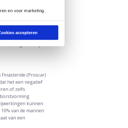
n als bijwerking
eren en voor marketing.
lig kunt zijn bij het
 naar bed gaat.
aadlozing meer plaats
Cookies accepteren
r buiten gestuwd
sme, het gevoel bij het
 Finasteride (Proscar)
dat het een negatief
eren of zelfs
t borstvorming
e bijwerkingen kunnen
an 10% van de mannen
raat van een