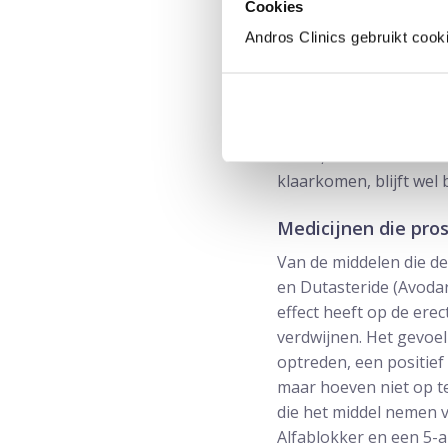
Cookies
(Omnic), Alfusozine (Xa
Andros Clinics gebruikt cook
hebben dat de bloeddru
opstaan. In dat geval 
Een andere bijwerking
vindt. Dit komt omdat 
wordt, maar in de blaa
klaarkomen, blijft wel 
Medicijnen die pro
Van de middelen die de
en Dutasteride (Avodar
effect heeft op de erec
verdwijnen. Het gevoel
optreden, een positief
maar hoeven niet op t
die het middel nemen 
Alfablokker en een 5-