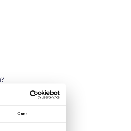
n?
door een vergrote
rs) en medicijnen die
Over
ste: Tamsulosine