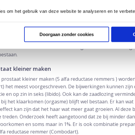
tral), Doxazozine (Cardura) en Silidozine (Silodyx). Zij kunne
ies om het gebruik van deze website te analyseren en te verbet
k er een beetje van naar beneden gaat, waardoor u wat duize
is het verstandig om het middel ’s avonds te nemen voordat u
 waar rekening mee gehouden moet worden is dat er geen z
Doorgaan zonder cookies
de blaashals open staat en het zaadvocht daardoor niet naa
s terecht komt. Dit noemt men ‘droog klaarkomen’. Het orga
bestaan.
staat kleiner maken
 prostaat kleiner maken (5 alfa reductase remmers ) worden
t) het meest voorgeschreven. De bijwerkingen kunnen zijn 
tie en op zin in seks (libido). Ook kan de zaadlozing vermind
 bij het klaarkomen (orgasme) blijft wel bestaan. Er kan wa
 effect kan zijn dat het haar wat meer gaat groeien. Al dez
e treden. Onderzoek heeft aangetoond dat ze bij minder d
voorkomen en soms maar in 1%. Er is ook combinatie prepa
alfa reductase remmer (Combodart).