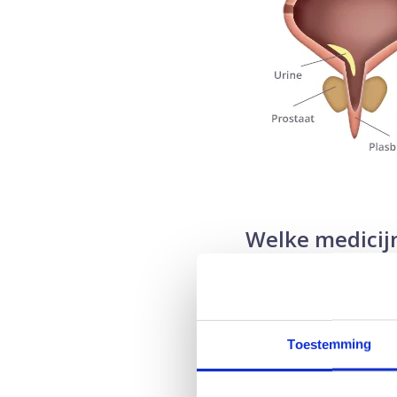
Welke medicijn
Er zijn twee soorten m
prostaat. Medicijnen d
de prostaat kleiner ma
Toestemming
Medicijnen voor de
Van de middelen die ui