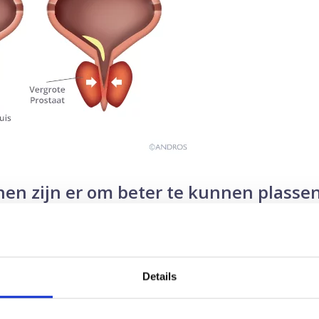
en zijn er om beter te kunnen plasse
edicijnen die vaak worden voorgeschreven bij plasklachten 
ie de uitgang van de blaas (blaashals) verruimen (Alfablokke
ken (5 alfa reductase remmers)
Details
 blaas
tgang van de blaas verruimen (Alfablokkers) zijn de bekend