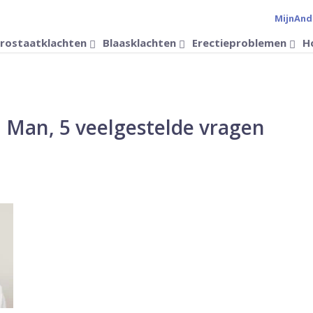
MijnAnd
Verander 
rostaatklachten
Blaasklachten
Erectieproblemen
H
 Man, 5 veelgestelde vragen