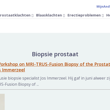
MijnAnd
Verander 
rostaatklachten
Blaasklachten
Erectieproblemen
H
Biopsie prostaat
Workshop on MRI-TRUS-Fusion Biopsy of the Prostat
s Immerzeel
usie biopsie specialist Jos Immerzeel. Hij gaf in juni alweer z
Fusion Biopsy of ...