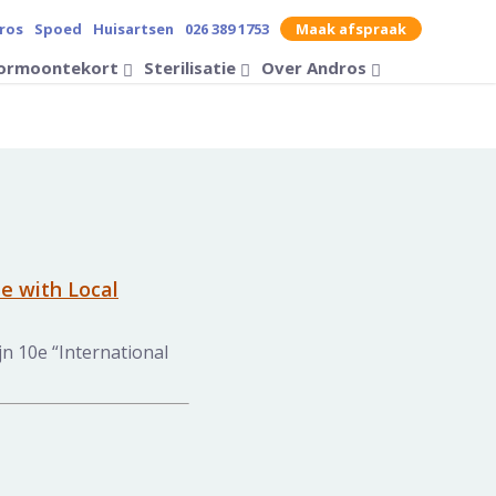
ros
Spoed
Huisartsen
026 389 1753
Maak afspraak
contrast op de website
ormoontekort
Sterilisatie
Over Andros
Zoek op
e with Local
ijn 10e “International