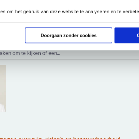
ies om het gebruik van deze website te analyseren en te verbet
‘prostaatkanker opsporen’ op z’n kop zette in 2015
Doorgaan zonder cookies
 met precisiediagnostiek voor prostaatkanker. Zij besloot om
ken om te kijken of een...