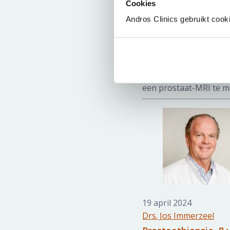
Cookies
23 augustus 2024
Andros Clinics gebruikt cook
Dr. Paul Kil
Hoe Andros Clinics 
precisiediagnostiek
In 2015 startte Andros
een prostaat-MRI te ma
19 april 2024
Drs. Jos Immerzeel