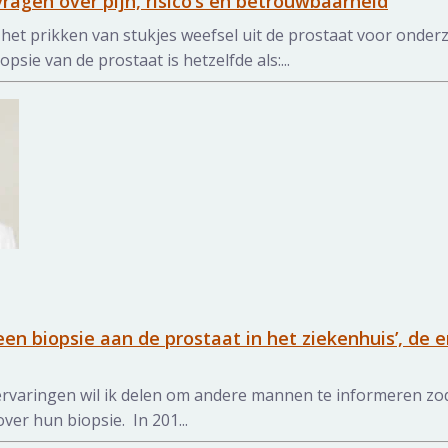
vragen over pijn, risico’s en betrouwbaarheid
 het prikken van stukjes weefsel uit de prostaat voor onder
psie van de prostaat is hetzelfde als:...
 een biopsie aan de prostaat in het ziekenhuis’, de 
ervaringen wil ik delen om andere mannen te informeren zo
er hun biopsie. In 201...