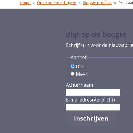
Home
»
Onze artsen schrijven
»
Biopsie prostaat
»
Prostaa
Blijf op de hoogte
Schrijf u in voor de nieuwsbrie
Aanhef
Dhr.
Mevr.
Achternaam
E-mailadres
(Verplicht)