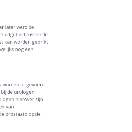
r later werd de
t huidgebied tussen de
ist kan worden geprikt
welijks nog een
as worden uitgevoerd
bij de urologen.
logen hierover zijn
ek van
de prostaatbiopsie