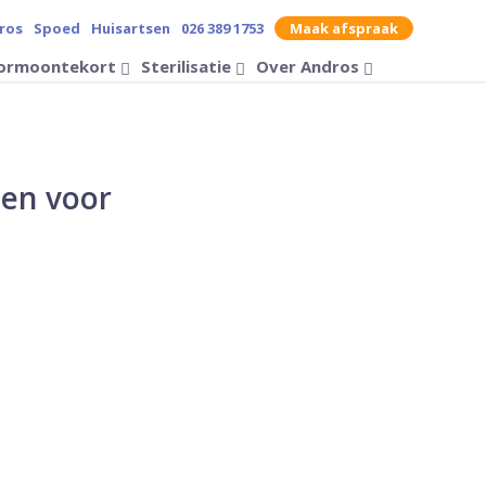
ros
Spoed
Huisartsen
026 389 1753
Maak afspraak
contrast op de website
ormoontekort
Sterilisatie
Over Andros
Zoek op
gen voor