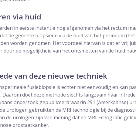
ren via huid
erden in eerste instantie nog afgenomen via het rectum maa
odat de gerichte biopsieën via de huid van het perineum (he
den worden genomen. Het voordeel hiervan is dat er vrij ju
 er door de mogelijkheid van het ontsmetten van de huid nau
ede van deze nieuwe techniek
nsperineale fusiebiopsie is echter niet eenvoudig en kan p
s. Daarom doet deze methode slechts langzaam haar intrede 
ikaans onderzoek gepubliceerd waarin 291 (Amerkaanse) uro
de urologen gebruikten de MRI technologie bij de diagnosti
an de urologen zijn van mening dat de MRI-Echografie gelei
gnose prostaatkanker.