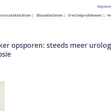
MijnAnd
Verander 
rostaatklachten
Blaasklachten
Erectieproblemen
H
ker opsporen: steeds meer urolo
psie