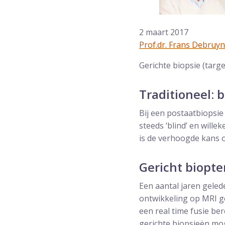
2 maart 2017
Prof.dr. Frans Debruy
Gerichte biopsie (targ
Traditioneel: 
Bij een postaatbiopsie
steeds ‘blind’ en will
is de verhoogde kans o
Gericht biopte
Een aantal jaren gele
ontwikkeling op MRI ge
een real time fusie be
gerichte biopsieën mog