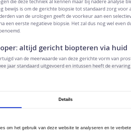
ologen die deze techniek al kennen maar bij nadere analyse b
g bewijs is om de gerichte biopsie tot standaard zorg voor 
derden van de urologen geeft de voorkeur aan een selectie
 na een eerste negatieve biopsie. Het zal dus nog wel even d
 benoemd.
oper: altijd gericht biopteren via huid
ertuigd van de meerwaarde van deze gerichte vorm van prost
twee jaar standaard uitgevoerd en intussen heeft de ervaring
eit van de transperineale gerichte fusiebiopsie bevestigd.
e biopsie via de huid
taatkanker
Details
ies om het gebruik van deze website te analyseren en te verbet