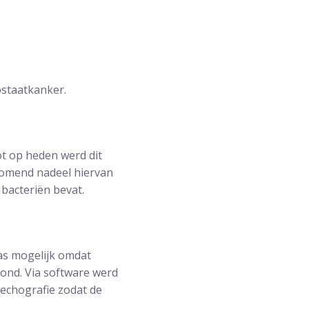
ostaatkanker.
ot op heden werd dit
jkomend nadeel hiervan
 bacteriën bevat.
as mogelijk omdat
tond. Via software werd
 echografie zodat de