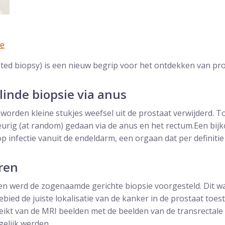
ne
eted biopsy) is een nieuw begrip voor het ontdekken van pr
blinde biopsie via anus
 worden kleine stukjes weefsel uit de prostaat verwijderd. T
ekeurig (at random) gedaan via de anus en het rectum.Een bi
p infectie vanuit de endeldarm, een orgaan dat per definitie
ren
den werd de zogenaamde gerichte biopsie voorgesteld. Dit w
bied de juiste lokalisatie van de kanker in de prostaat toes
reikt van de MRI beelden met de beelden van de transrectale
elijk werden.