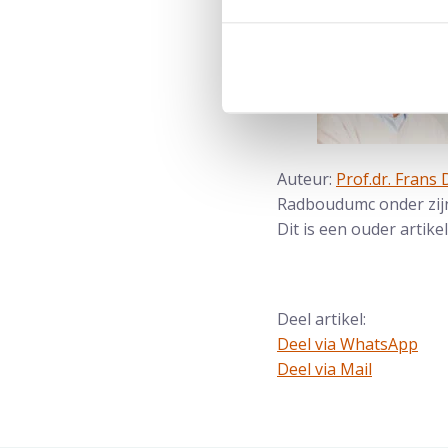
Auteur:
Prof.dr. Frans
Radboudumc onder zijn
Dit is een ouder artik
Deel artikel:
Deel via WhatsApp
Deel dit via Whatsapp
Deel via Mail
Delen via de Mail