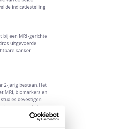
l de indicatiestelling
t bij een MRI-gerichte
Andros uitgevoerde
chtbare kanker
 2-jarig bestaan. Het
et MRI, biomarkers en
e studies bevestigen
 transperineale fusie
nker.
sie. In 2020 is een MRI