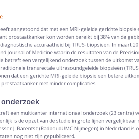
ne
heeft aangetoond dat met een MRI-geleide gerichte biopsie 
icant prostaatkanker kon worden bereikt bij 38% van de geb
diagnostische accuraatheid bij TRUS-biopsieën. In maart 2
and Journal of Medicine waarin de resultaten van de Precisi
ie betreft een vergelijkend onderzoek tussen de uitkomst 
raditionele transrectale ultrasoundgeleide biopsieën (TRUS).
nen dat een gerichte MRI-geleide biopsie een betere uitko
nt prostaatkanker met minder complicaties.
l onderzoek
treft een multicenter internationaal onderzoek (23 centra) 
nlijk is de opzet van de studie in grote lijnen vergelijkbaar
fessor J. Barentsz (RadboudUMC Nijmegen) in Nederland is 
aten nog niet zijn gepubliceerd.