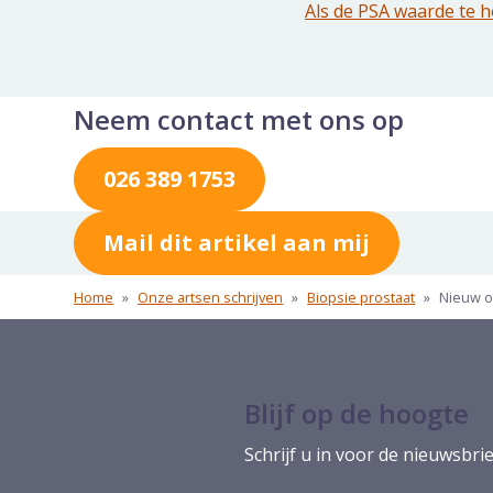
Als de PSA waarde te 
Neem contact met ons op
026 389 1753
Mail dit artikel aan mij
Home
»
Onze artsen schrijven
»
Biopsie prostaat
»
Nieuw o
Blijf op de hoogte
Schrijf u in voor de nieuwsbrie