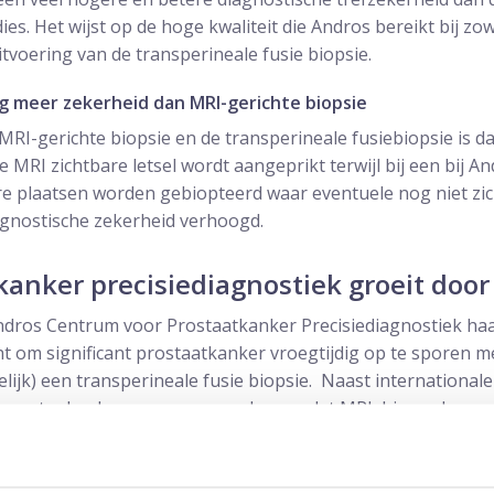
. Het wijst op de hoge kwaliteit die Andros bereikt bij zowe
itvoering van de transperineale fusie biopsie.
g meer zekerheid dan MRI-gerichte biopsie
 MRI-gerichte biopsie en de transperineale fusiebiopsie is da
e MRI zichtbare letsel wordt aangeprikt terwijl bij een bij 
re plaatsen worden gebiopteerd waar eventuele nog niet zi
agnostische zekerheid verhoogd.
anker precisiediagnostiek groeit door
ndros Centrum voor Prostaatkanker Precisiediagnostiek haar
t om significant prostaatkanker vroegtijdig op te sporen m
elijk) een transperineale fusie biopsie. Naast international
 vastgelegde gegevens nu ook weer dat MRI, biomarkers en
etere resultaten bij het opsporen van significant prostaatka
en Andros patiënten altijd een MRI voorafgaand aan een biop