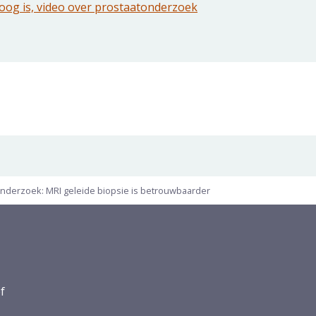
hoog is, video over prostaatonderzoek
nderzoek: MRI geleide biopsie is betrouwbaarder
f