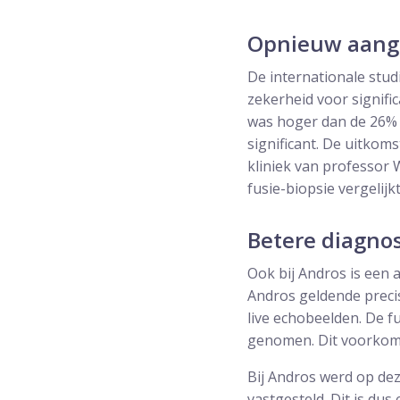
Opnieuw aange
De internationale stud
zekerheid voor signif
was hoger dan de 26% d
significant. De uitkoms
kliniek van professor 
fusie-biopsie vergelijkt
Betere diagnos
Ook bij Andros is een 
Andros geldende preci
live echobeelden. De f
genomen. Dit voorkomt 
Bij Andros werd op dez
vastgesteld. Dit is du