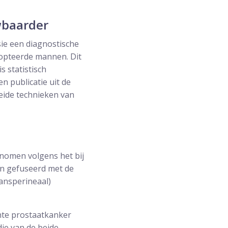
wbaarder
sie een diagnostische
iopteerde mannen. Dit
s statistisch
en publicatie uit de
eide technieken van
enomen volgens het bij
en gefuseerd met de
ransperineaal)
ante prostaatkanker
die van de beide