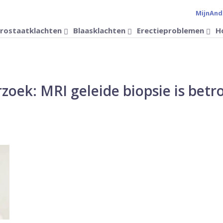
MijnAnd
Verander 
rostaatklachten
Blaasklachten
Erectieproblemen
H
zoek: MRI geleide biopsie is bet