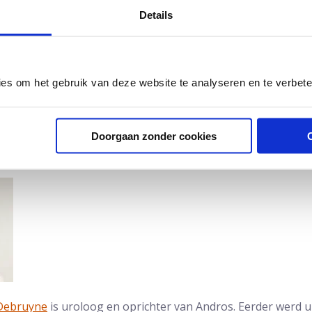
iopsie ook in de Nederlandse richtlijnen opgenomen. De pr
Details
iopsie via huid’ is anno 2024 niet in een richtlijn opgenome
enhuizen toegepast.
opsporen van prostaatkanker
ies om het gebruik van deze website te analyseren en te verbet
Doorgaan zonder cookies
 Debruyne
is uroloog en oprichter van Andros. Eerder werd u