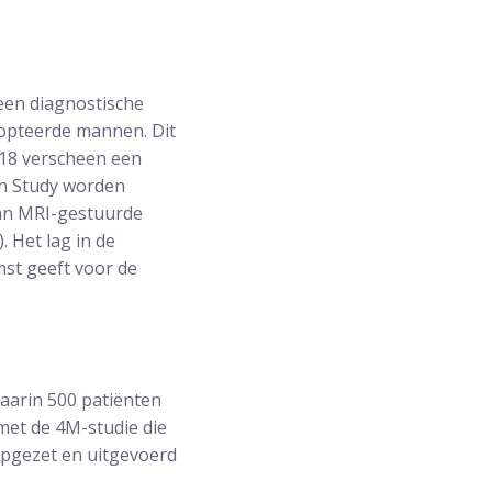
een diagnostische
iopteerde mannen. Dit
018 verscheen een
on Study worden
van MRI-gestuurde
 Het lag in de
mst geeft voor de
waarin 500 patiënten
 met de 4M-studie die
opgezet en uitgevoerd