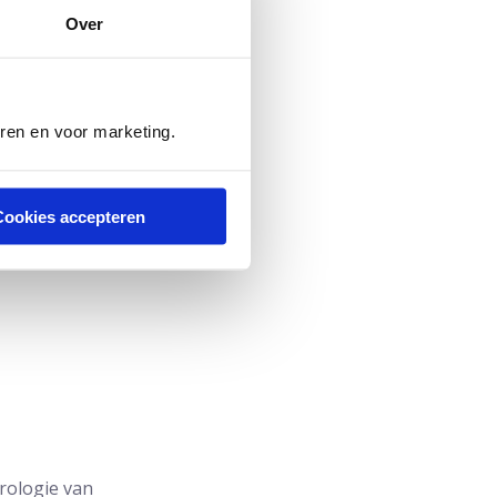
eciezere manier van
Over
n en wordt ook nog niet
eren en voor marketing.
Cookies accepteren
rologie van