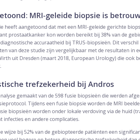
toond: MRI-geleide biopsie is betrou
ie heeft aangetoond dat met een MRI-geleide gerichte biop
icant prostaatkanker kon worden bereikt bij 38% van de geb
iagnostische accuraatheid bij TRUS-biopsieën. Dit verschil i
ten van deze studie zijn vergelijkbaar met de resultaten in e
Wirth uit Dresden (maart 2018, European Urology) die ook b
.
tische trefzekerheid bij Andros
analyse gemaakt van de 598 fusie biopsieën die werden afg
sieprotocol. Tijdens een fusie biopsie worden de MRI beeld
usie biopsieën worden onder lokale verdoving via de huid (t
infecties en andere complicaties.
e wijze bij 52% van de gebiopteerde patiënten een signific
s een veel hogere en betere diagnostische trefzekerheid dan 