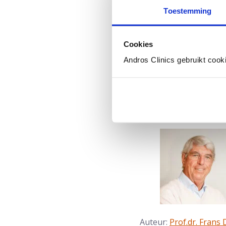
voorafgaand aan een b
Toestemming
biopteren ‘MRI Fusie b
standaard in alle ziek
Cookies
Lees verder over het 
Andros Clinics gebruikt cook
Auteur:
Prof.dr. Frans