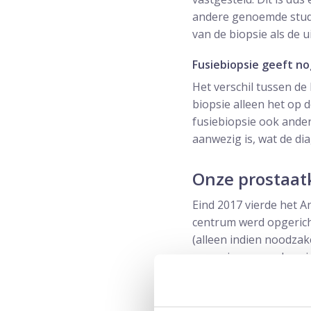
andere genoemde studies
van de biopsie als de u
Fusiebiopsie geeft no
Het verschil tussen de
biopsie alleen het op d
fusiebiopsie ook ande
aanwezig is, wat de di
Onze prostaatk
Eind 2017 vierde het A
centrum werd opgerich
(alleen indien noodzak
onze eigen nauwkeurig
biopsieën leiden tot b
Note: sinds 2015 krijg