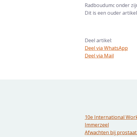
Radboudumc onder zijn
Dit is een ouder artik
Deel artikel:
Deel via WhatsApp
Deel dit via Whatsapp
Deel via Mail
Delen via de Mail
10e International Wor
Immerzeel
Afwachten bij prostaatk