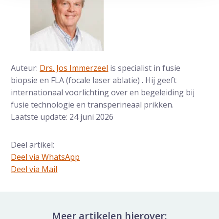
Auteur:
Drs. Jos Immerzeel
is specialist in fusie
biopsie en FLA (focale laser ablatie) . Hij geeft
internationaal voorlichting over en begeleiding bij
fusie technologie en transperineaal prikken.
Laatste update: 24 juni 2026
Deel artikel:
Deel via WhatsApp
Deel dit via Whatsapp
Deel via Mail
Delen via de Mail
Meer artikelen hierover: