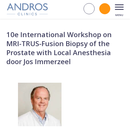
Navigatie overslaan
Zoek op d
Bel andr
Open
10e International Workshop on
MRI-TRUS-Fusion Biopsy of the
Prostate with Local Anesthesia
door Jos Immerzeel