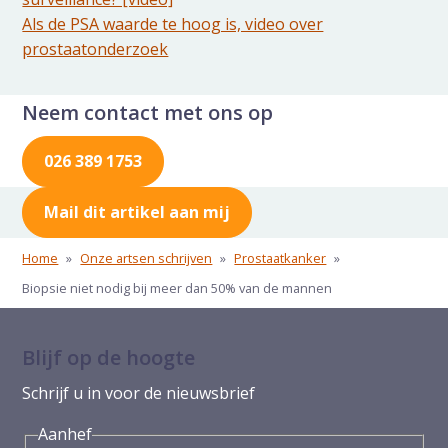
Als de PSA waarde te hoog is, video over
prostaatonderzoek
Neem contact met ons op
026 389 1753
Mail dit artikel aan mij
Home
»
Onze artsen schrijven
»
Prostaatkanker
»
Biopsie niet nodig bij meer dan 50% van de mannen
Blijf op de hoogte
Schrijf u in voor de nieuwsbrief
Aanhef