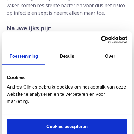
vaker komen resistente bacteriën voor dus het risico
op infectie en sepsis neemt alleen maar toe.
Nauwelijks pijn
De fusie-biopsie wordt onder lokale verdoving
uitgevoerd. We vroegen de mannen om de ervaren
pijn te beoordelen. Op een schaal van 0 (geheel geen
Toestemming
Details
Over
pijn) tot 10 (ondragelijk veel pijn) beoordeelden de
mannen het verdoven van de huid gemiddeld op 2,17.
De biopsie zelf scoorde gemiddeld een 1,19. De
Cookies
conclusie is dat de mannen nauwelijks pijn ervaren.
Andros Clinics gebruikt cookies om het gebruik van deze
website te analyseren en te verbeteren en voor
“Als het om pijn gaat, ben ik enorm gevoelig. Ik zag
marketing.
daardoor erg op tegen de biopsie. Het viel me 100%
mee. Ik heb nauwelijks iets gevoeld.” dhr. P.
Dingemans.
Cookies accepteren
Prostaatkanker beter opsporen