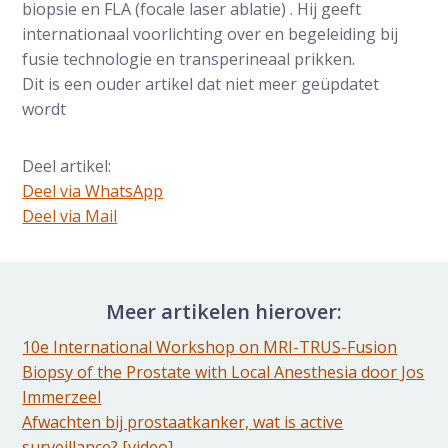
biopsie en FLA (focale laser ablatie) . Hij geeft
internationaal voorlichting over en begeleiding bij
fusie technologie en transperineaal prikken.
Dit is een ouder artikel dat niet meer geüpdatet
wordt
Deel artikel:
Deel via WhatsApp
Deel dit via Whatsapp
Deel via Mail
Delen via de Mail
Meer artikelen hierover:
10e International Workshop on MRI-TRUS-Fusion
Biopsy of the Prostate with Local Anesthesia door Jos
Immerzeel
Afwachten bij prostaatkanker, wat is active
surveillance? [video]