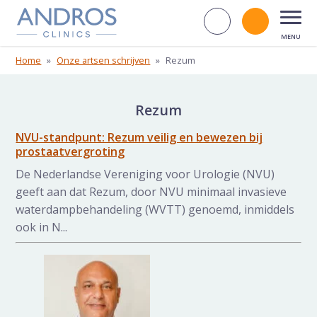
Navigatie overslaan
Zoek op d
Bel andr
Open
Home
»
Onze artsen schrijven
»
Rezum
Rezum
NVU-standpunt: Rezum veilig en bewezen bij
prostaatvergroting
De Nederlandse Vereniging voor Urologie (NVU)
geeft aan dat Rezum, door NVU minimaal invasieve
waterdampbehandeling (WVTT) genoemd, inmiddels
ook in N...