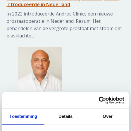
introduceerde in Nederland
In 2022 introduceerde Andros Clinics een nieuwe
prostaatoperatie in Nederland: Rezum. Het
behandelen van de vergrote prostaat met stoom om
plasklachte...
21 mei 2024
Drs. Nader Naderi
100e Rezum bij Andros Clinics!
Toestemming
Details
Over
Afgelopen maand ontving uroloog Nader Naderi een