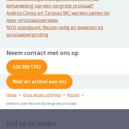
behandeling van een vergrote prostaat?
Andros Clinics en Tergooi MC werken samen bij
laser-prostaatoperaties
NVU-standpunt: Rezum veilig en bewezen bij
prostaatvergroting
Neem contact met ons op
026 389 1753
Mail dit artikel aan mij
Home
»
Onze artsen schrijven
»
Rezum
»
Video’s over Rezum bij vergrote prostaat
Blijf op de hoogte