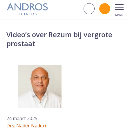
Navigatie overslaan
Zoek op d
Bel andr
Open
Video’s over Rezum bij vergrote
prostaat
24 maart 2025
Drs. Nader Naderi