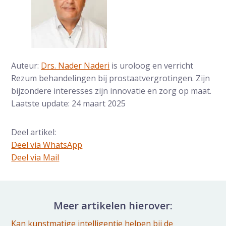
Auteur:
Drs. Nader Naderi
is uroloog en verricht
Rezum behandelingen bij prostaatvergrotingen. Zijn
bijzondere interesses zijn innovatie en zorg op maat.
Laatste update: 24 maart 2025
Deel artikel:
Deel via WhatsApp
Deel dit via Whatsapp
Deel via Mail
Delen via de Mail
Meer artikelen hierover:
Kan kunstmatige intelligentie helpen bij de