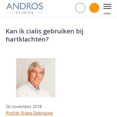
Navigatie overslaan
Zoek op d
Bel andr
Open
Kan ik cialis gebruiken bij
hartklachten?
26 november 2018
Prof.dr. Frans Debruyne