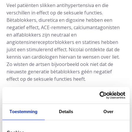
Veel patiënten slikken antihypertensiva en die
verschillen in effect op de seksuele functies.
Bètablokkers, diuretica en digoxine hebben een
negatief effect, ACE-remmers, calciumantagonisten
en alfablokkers zijn neutraal en
angiotensinereceptorblokkers en statines hebben
juist een stimulerend effect. Nicolaï ontdekte dat de
kennis van cardiologen hiervan te wensen over liet.
Zo wisten de artsen bijvoorbeeld ook niet dat de
nieuwste generatie bètablokkers géén negatief
effect op de seksuele functies heeft.
Nicolaï vindt dat een gemiste kans omdat de overstap
op een andere bètablokker een heel eenvoudige
oplossing zou zijn voor de verbetering van het
Toestemming
Details
Over
seksueel functioneren. Ook vond ze het zorgwekkend
dat minder dan de helft van de cardiologen
informeert naar het gebruik van erectie