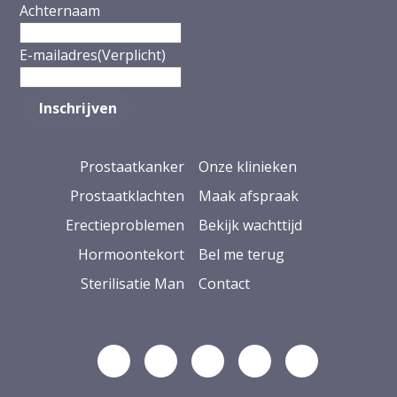
Achternaam
E-mailadres
(Verplicht)
Prostaatkanker
Onze klinieken
Prostaatklachten
Maak afspraak
Erectieproblemen
Bekijk wachttijd
Hormoontekort
Bel me terug
Sterilisatie Man
Contact
Volg ons op Linkedin
Volg ons op YouTube
Volg ons op Facebook
Volg ons op Ins
Volg ons op