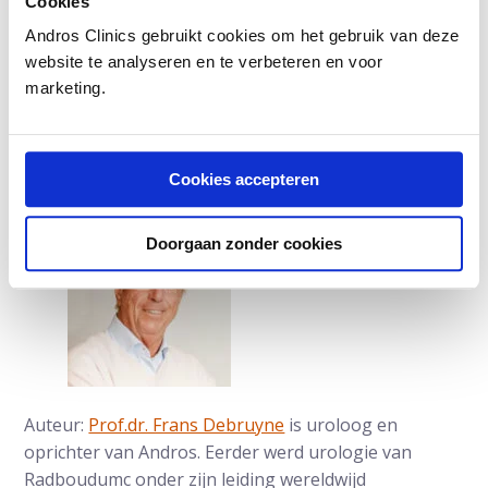
Cookies
bevorderende middelen. Een op de drie mannelijke
Andros Clinics gebruikt cookies om het gebruik van deze
hartpatiënten gebruikt deze middelen en doet dit
website te analyseren en te verbeteren en voor
veelal buiten de arts om. Deze medicijnen kunnen
marketing.
gevaarlijk zijn in combinatie met andere middelen.
Erectieproblemen?
Doe de zelftest
Cookies accepteren
Doorgaan zonder cookies
Auteur:
Prof.dr. Frans Debruyne
is uroloog en
oprichter van Andros. Eerder werd urologie van
Radboudumc onder zijn leiding wereldwijd