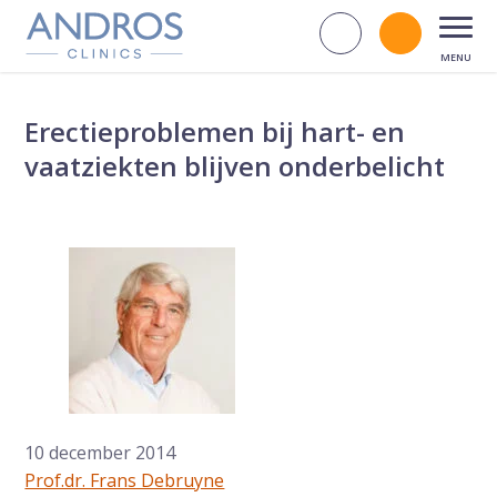
Navigatie overslaan
Zoek op d
Bel andr
Open
Erectieproblemen bij hart- en
vaatziekten blijven onderbelicht
10 december 2014
Prof.dr. Frans Debruyne