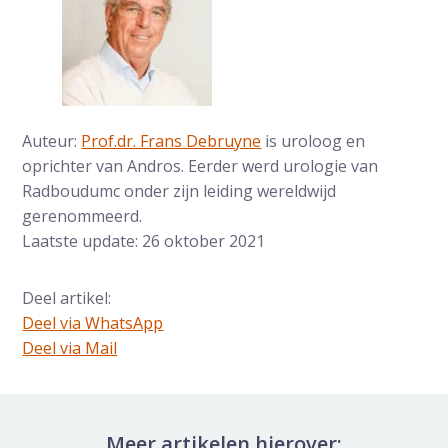
Auteur:
Prof.dr. Frans Debruyne
is uroloog en
oprichter van Andros. Eerder werd urologie van
Radboudumc onder zijn leiding wereldwijd
gerenommeerd.
Laatste update: 26 oktober 2021
Deel artikel:
Deel via WhatsApp
Deel dit via Whatsapp
Deel via Mail
Delen via de Mail
Meer artikelen hierover: