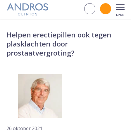
Navigatie overslaan
Zoek op d
Bel andr
Open
Helpen erectiepillen ook tegen
plasklachten door
prostaatvergroting?
26 oktober 2021