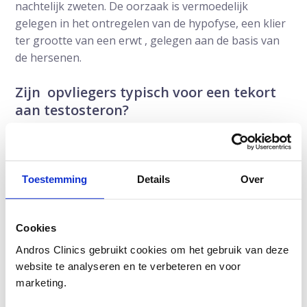
nachtelijk zweten. De oorzaak is vermoedelijk
gelegen in het ontregelen van de hypofyse, een klier
ter grootte van een erwt , gelegen aan de basis van
de hersenen.
Zijn opvliegers typisch voor een tekort
aan testosteron?
Nee, opvliegers met zweetaanvallen kunnen ook
optreden bij een versnelde werking van de schildklier.
Ook kunnen zweetaanvallen optreden bij overmatig
Toestemming
Details
Over
alcoholgebruik. Dit treedt dan direct op na eenmalig
overmatig alcoholgebruik maar langdurig overmatig
alcoholgebruik kan ook het testosteron verlagen met
Cookies
eventueel opvliegers tot gevolg.
Andros Clinics gebruikt cookies om het gebruik van deze
website te analyseren en te verbeteren en voor
Specifieke symptomen voor
marketing.
testosterontekort