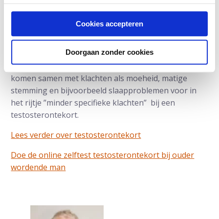
Opvliegers zijn niet het meest specifieke symptoom
voor een gebrek aan testosteron. Sterker nog: veel
Cookies accepteren
mannen met een te laag testosteron hebben geen
klachten van opvliegers. De meest specifieke
Doorgaan zonder cookies
symptomen zijn : erectiestoornis, verlies van zin in
seks en verlies van ochtenderecties. Opvliegers
komen samen met klachten als moeheid, matige
stemming en bijvoorbeeld slaapproblemen voor in
het rijtje ”minder specifieke klachten” bij een
testosterontekort.
Lees verder over testosterontekort
Doe de online zelftest testosterontekort bij ouder
wordende man