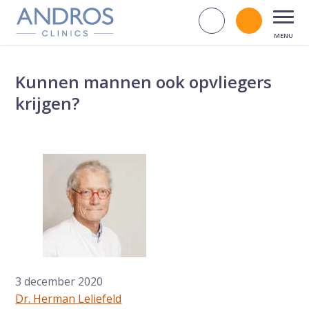
Navigatie overslaan
Zoek op d
Bel andr
Open
Kunnen mannen ook opvliegers
krijgen?
3 december 2020
Dr. Herman Leliefeld