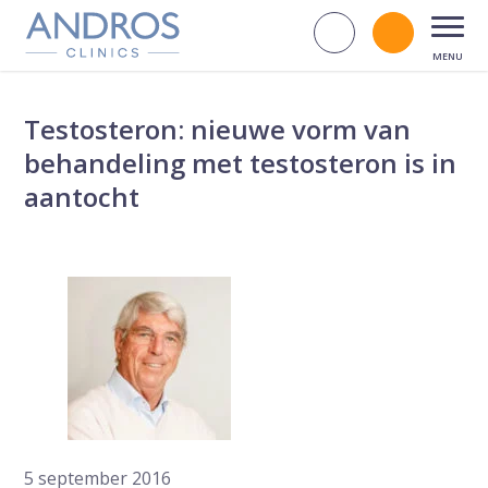
Navigatie overslaan
Zoek op d
Bel andr
Open
Testosteron: nieuwe vorm van
behandeling met testosteron is in
aantocht
5 september 2016