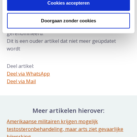
Cookies accepteren
Auteur:
Prof.dr. Frans Debruyne
is uroloog en
oprichter van Andros. Eerder werd urologie van
Doorgaan zonder cookies
Radboudumc onder zijn leiding wereldwijd
gerenommeerd.
Dit is een ouder artikel dat niet meer geüpdatet
wordt
Deel artikel:
Deel via WhatsApp
Deel dit via Whatsapp
Deel via Mail
Delen via de Mail
Meer artikelen hierover:
Amerikaanse militairen krijgen mogelijk
testosteronbehandeling, maar arts ziet gevaarlijke
bijwerking