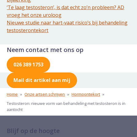
‘Te laag testosteron’, is dat echt zo’n probleem? AD
vroeg het onze uroloog
Nieuwe studie naar hart-vaat risico’s bij behandeling
testosterontekort
Neem contact met ons op
026 389 1753
Mail dit artikel aan mij
Home
»
Onze artsen schrijven
»
Hormoontekort
»
Testosteron: nieuwe vorm van behandeling met testosteron is in
aantocht
Blijf op de hoogte