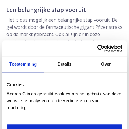
Een belangrijke stap vooruit
Het is dus mogelijk een belangrijke stap vooruit. De
gel wordt door de farmaceutische gigant Pfizer straks
op de markt gebracht. Ook al zijn er in deze
multicentrische internationale studie ook Europese
deelnemers ingesloten, het middel is nog niet
beschikbaar in Europa maar het zal waarschijnlijk
niet lang meer duren.
Toestemming
Details
Over
Cookies
Andros Clinics gebruikt cookies om het gebruik van deze
website te analyseren en te verbeteren en voor
marketing.