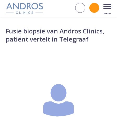
Navigatie overslaan
Zoek op d
Bel andr
Open
Fusie biopsie van Andros Clinics,
patiënt vertelt in Telegraaf