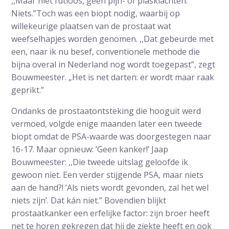
,,Maar niet futloos, geen pijn- of plasklachten.
Niets.”Toch was een biopt nodig, waarbij op
willekeurige plaatsen van de prostaat wat
weefselhapjes worden genomen. ,,Dat gebeurde met
een, naar ik nu besef, conventionele methode die
bijna overal in Nederland nog wordt toegepast”, zegt
Bouwmeester. „Het is net darten: er wordt maar raak
geprikt.”
Ondanks de prostaatontsteking die hooguit werd
vermoed, volgde enige maanden later een tweede
biopt omdat de PSA-waarde was doorgestegen naar
16-17. Maar opnieuw: ’Geen kanker!’ Jaap
Bouwmeester: ,,Die tweede uitslag geloofde ik
gewoon niet. Een verder stijgende PSA, maar niets
aan de hand?! ’Als niets wordt gevonden, zal het wel
niets zijn’. Dat kán niet.” Bovendien blijkt
prostaatkanker een erfelijke factor: zijn broer heeft
net te horen gekregen dat hij de ziekte heeft en ook