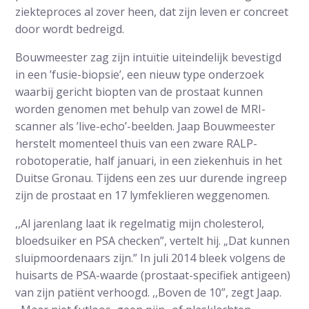
ziekteproces al zover heen, dat zijn leven er concreet
door wordt bedreigd.
Bouwmeester zag zijn intuïtie uiteindelijk bevestigd
in een ’fusie-biopsie’, een nieuw type onderzoek
waarbij gericht biopten van de prostaat kunnen
worden genomen met behulp van zowel de MRI-
scanner als ’live-echo’-beelden. Jaap Bouwmeester
herstelt momenteel thuis van een zware RALP-
robotoperatie, half januari, in een ziekenhuis in het
Duitse Gronau. Tijdens een zes uur durende ingreep
zijn de prostaat en 17 lymfeklieren weggenomen.
,,Al jarenlang laat ik regelmatig mijn cholesterol,
bloedsuiker en PSA checken”, vertelt hij. „Dat kunnen
sluipmoordenaars zijn.” In juli 2014 bleek volgens de
huisarts de PSA-waarde (prostaat-specifiek antigeen)
van zijn patiënt verhoogd. ,,Boven de 10”, zegt Jaap.