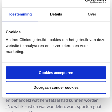
Drijvende kracht achter de Andros-kliniek is uroloog
en emeritus hoogleraar prof. dr. Frans Debruyne.
Toestemming
Details
Over
Jarenlang werkte hij voor het Radboudumc en geldt
als een autoriteit op zijn vakgebied.
Cookies
Kritiek heeft Debruyne op de alom gehanteerde
diagnostiek van prostaatkanker in Nederland. ,,Die
Andros Clinics gebruikt cookies om het gebruik van deze
berust op een basale en weinig precieze aanpak. Dit
website te analyseren en te verbeteren en voor
marketing.
betekent dat er veel tumoren worden gemist, dat er
onschuldige gezwellen worden gevonden en dat alles
met een aanpak die allerminst patiëntvriendelijk is.
Met de fusie-biopsie wordt precisiediagnostiek
Cookies accepteren
patiëntvriendelijk ingezet om snel en doelgericht tot
het juiste behandeladvies te komen.”
Doorgaan zonder cookies
Jaap Bouwmeester is opgelucht. Eindelijk is gevonden
en behandeld wat hem fataal had kunnen worden.
,,Nu wil ik rust en wat wandelen, want sporten gaat