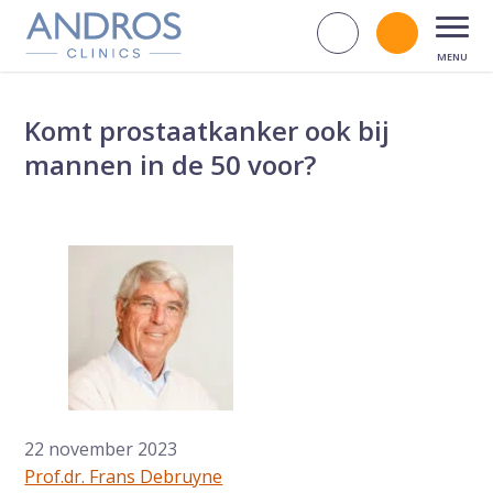
Navigatie overslaan
Zoek op d
Bel andr
Open
Komt prostaatkanker ook bij
mannen in de 50 voor?
22 november 2023
Prof.dr. Frans Debruyne