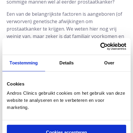
sommige mannen wel al eerder prostaatkanker?
Een van de belangrijkste factoren is aangeboren (of
verworven) genetische afwijkingen om
prostaatkanker te krijgen. We weten hier nog vrij
weinig van, maar zeker is dat familiair voorkomen en
genetische afwijkingen bij vroegtijdig optreden van
prostaatkanker een belangrijke rol spelen. Ook
mannen van (gedeeltelijk) Afrikaanse afkomst
Toestemming
Details
Over
hebben een hoger risico.
Komt prostaatkanker in de familie voor (vader, broer,
Cookies
oom) dan is er mogelijk een verhoogd risico. Reeds
bekende genetische afwijkingen zijn, naast enkele
Andros Clinics gebruikt cookies om het gebruik van deze
andere, BRCA 1 en vooral BRCA 2, een genmutatie
website te analyseren en te verbeteren en voor
(verandering) die ook bij vrouwen met borstkanker
marketing.
veel voorkomt. Genetische tests worden steeds meer
toegepast, ook bij prostaatkanker. Zeker wanneer
kanker veel in de familie voorkomt. Maar genetisch
Cookies accepteren