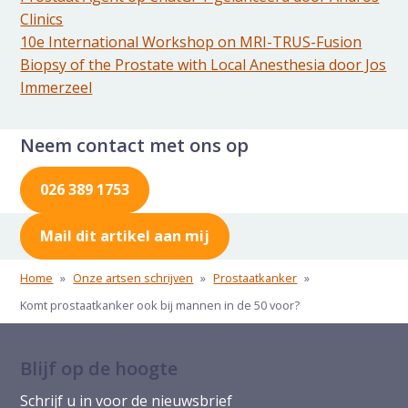
Clinics
10e International Workshop on MRI-TRUS-Fusion
Biopsy of the Prostate with Local Anesthesia door Jos
Immerzeel
Neem contact met ons op
026 389 1753
Mail dit artikel aan mij
Home
»
Onze artsen schrijven
»
Prostaatkanker
»
Komt prostaatkanker ook bij mannen in de 50 voor?
Blijf op de hoogte
Schrijf u in voor de nieuwsbrief