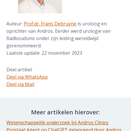
Auteur:
Prof.dr. Frans Debruyne
is uroloog en
oprichter van Andros. Eerder werd urologie van
Radboudumc onder zijn leiding wereldwijd
gerenommeerd.
Laatste update: 22 november 2023
Deel artikel:
Deel via WhatsApp
Deel dit via Whatsapp
Deel via Mail
Delen via de Mail
Meer artikelen hierover:
Wetenschappelijk onderzoek bij Andros Clinics
Prostaat Agent op ChatGPT gelanceerd door Andros