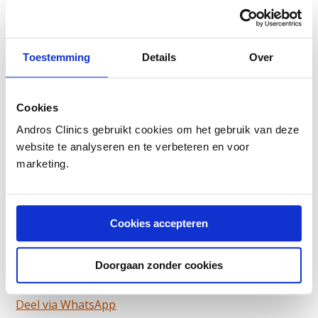
Toestemming
Details
Over
Cookies
Andros Clinics gebruikt cookies om het gebruik van deze
website te analyseren en te verbeteren en voor
Auteur:
Prof.dr. Frans Debruyne
is uroloog en
marketing.
oprichter van Andros. Eerder werd urologie van
Radboudumc onder zijn leiding wereldwijd
gerenommeerd.
Cookies accepteren
Dit is een ouder artikel dat niet meer geüpdatet
wordt
Doorgaan zonder cookies
Deel artikel:
Deel via WhatsApp