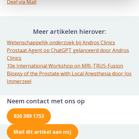
Deel dit via Whatsapp
Deel via Mail
Delen via de Mail
Meer artikelen hierover:
Wetenschappelijk onderzoek bij Andros Clinics
Prostaat Agent op ChatGPT gelanceerd door Andros
Clinics
10e International Workshop on MRI-TRUS-Fusion
Biopsy of the Prostate with Local Anesthesia door Jos
Immerzeel
Neem contact met ons op
026 389 1753
Mail dit artikel aan mij