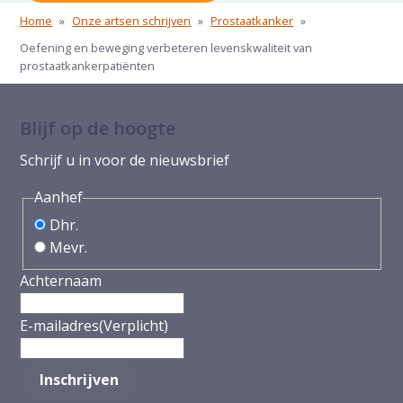
Home
»
Onze artsen schrijven
»
Prostaatkanker
»
Oefening en beweging verbeteren levenskwaliteit van
prostaatkankerpatiënten
Blijf op de hoogte
Schrijf u in voor de nieuwsbrief
Aanhef
Dhr.
Mevr.
Achternaam
E-mailadres
(Verplicht)