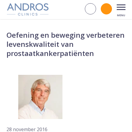
Navigatie overslaan
Zoek op d
Bel andr
Open
Oefening en beweging verbeteren
levenskwaliteit van
prostaatkankerpatiënten
28 november 2016