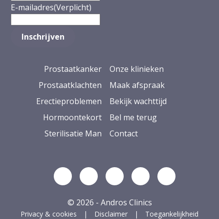
E-mailadres
(Verplicht)
Prostaatkanker
Onze klinieken
Prostaatklachten
Maak afspraak
Erectieproblemen
Bekijk wachttijd
Hormoontekort
Bel me terug
Sterilisatie Man
Contact
Volg ons op Linkedin
Volg ons op YouTube
Volg ons op Facebook
Volg ons op Ins
Volg ons op
© 2026 - Andros Clinics
Privacy & cookies
Disclaimer
Toegankelijkheid