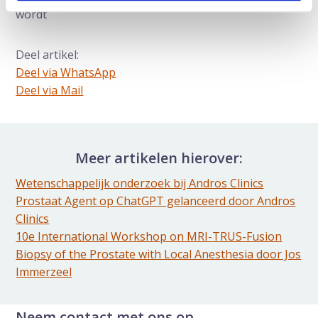
wordt
Deel artikel:
Deel via WhatsApp
Deel dit via Whatsapp
Deel via Mail
Delen via de Mail
Meer artikelen hierover:
Wetenschappelijk onderzoek bij Andros Clinics
Prostaat Agent op ChatGPT gelanceerd door Andros
Clinics
10e International Workshop on MRI-TRUS-Fusion
Biopsy of the Prostate with Local Anesthesia door Jos
Immerzeel
Neem contact met ons op