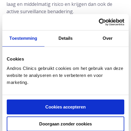
laag en middelmatig risico en krijgen dan ook de
active surveillance benadering.
Lees meer over active surveillance
Toestemming
Details
Over
Cookies
Andros Clinics gebruikt cookies om het gebruik van deze
website te analyseren en te verbeteren en voor
marketing.
Auteur:
Prof.dr. Frans Debruyne
is uroloog en
oprichter van Andros. Eerder werd urologie van
Cookies accepteren
Radboudumc onder zijn leiding wereldwijd
gerenommeerd.
Doorgaan zonder cookies
Dit is een ouder artikel dat niet meer geüpdatet