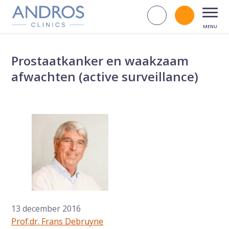
Navigatie overslaan
Zoek op d
Bel andr
Open
Prostaatkanker en waakzaam
afwachten (active surveillance)
13 december 2016
Prof.dr. Frans Debruyne