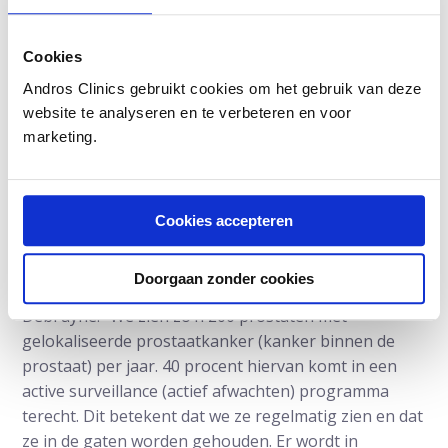
Actief afwachten
Ook komt er steeds meer bewijs dat patiënten in de
Cookies
laagrisicogroep, die dus in principe in aanmerking
Andros Clinics gebruikt cookies om het gebruik van deze
komen voor het actief afwachtend beleid, een grote
website te analyseren en te verbeteren en voor
kans lopen op overbehandeling. In de herziene
marketing.
richtlijn staat daarom de aanbeveling om deze
patiënten, met een lage PSA (<10 ng/ml), een
Gleason-score van 6 of minder, en met één of twee
Cookies accepteren
positieve biopten, louter actief te volgen en pas een
in opzet genezende behandeling aan te bieden als er
tekenen van tumoractiviteit zijn.
Doorgaan zonder cookies
Debruyne: “We zien zo’n 200 prostaten met
gelokaliseerde prostaatkanker (kanker binnen de
prostaat) per jaar. 40 procent hiervan komt in een
active surveillance (actief afwachten) programma
terecht. Dit betekent dat we ze regelmatig zien en dat
ze in de gaten worden gehouden. Er wordt in