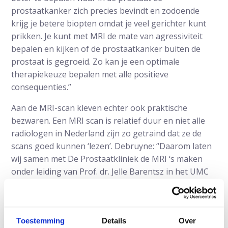
prostaatkanker zich precies bevindt en zodoende
krijg je betere biopten omdat je veel gerichter kunt
prikken. Je kunt met MRI de mate van agressiviteit
bepalen en kijken of de prostaatkanker buiten de
prostaat is gegroeid. Zo kan je een optimale
therapiekeuze bepalen met alle positieve
consequenties.”
Aan de MRI-scan kleven echter ook praktische
bezwaren. Een MRI scan is relatief duur en niet alle
radiologen in Nederland zijn zo getraind dat ze de
scans goed kunnen ‘lezen’. Debruyne: “Daarom laten
wij samen met De Prostaatkliniek de MRI ‘s maken
onder leiding van Prof. dr. Jelle Barentsz in het UMC
St Radboud dat behoort tot de meest
toonaangevende centra op het gebied van prostaat-
MRI ter wereld.”
Toestemming
Details
Over