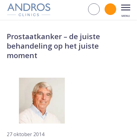
Navigatie overslaan
Zoek op d
Bel andr
Open
Prostaatkanker – de juiste
behandeling op het juiste
moment
27 oktober 2014