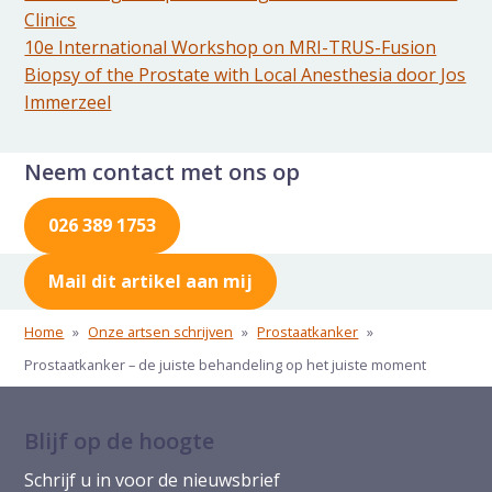
Clinics
10e International Workshop on MRI-TRUS-Fusion
Biopsy of the Prostate with Local Anesthesia door Jos
Immerzeel
Neem contact met ons op
026 389 1753
Mail dit artikel aan mij
Home
»
Onze artsen schrijven
»
Prostaatkanker
»
Prostaatkanker – de juiste behandeling op het juiste moment
Blijf op de hoogte
Schrijf u in voor de nieuwsbrief