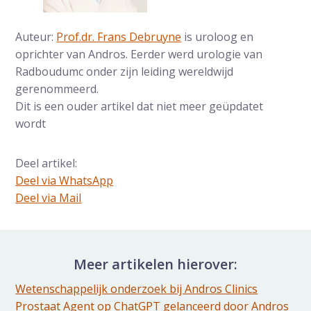
Auteur:
Prof.dr. Frans Debruyne
is uroloog en
oprichter van Andros. Eerder werd urologie van
Radboudumc onder zijn leiding wereldwijd
gerenommeerd.
Dit is een ouder artikel dat niet meer geüpdatet
wordt
Deel artikel:
Deel via WhatsApp
Deel dit via Whatsapp
Deel via Mail
Delen via de Mail
Meer artikelen hierover:
Wetenschappelijk onderzoek bij Andros Clinics
Prostaat Agent op ChatGPT gelanceerd door Andros