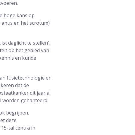
tvoeren.
 te hoge kans op
 anus en het scrotum).
t daglicht te stellen’.
teit op het gebied van
 kennis en kunde
van fusietechnologie en
ekeren dat de
staatkanker dit jaar al
al worden gehanteerd.
ok begrijpen.
et deze
15-tal centra in