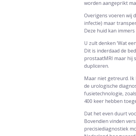
worden aangeprikt maar
Overigens voeren wij d
infectie) maar transpe
Deze huid kan immers w
U zult denken ‘Wat een
Dit is inderdaad de be
prostaatMRI maar hij 
dupliceren.
Maar niet getreurd. Ik
de urologische diagnos
fusietechnologie, zoal
400 keer hebben toegep
Dat het even duurt voo
Bovendien vinden vers
precisiediagnostiek mo