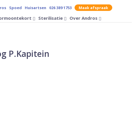
ros
Spoed
Huisartsen
026 389 1753
Maak afspraak
contrast op de website
ormoontekort
Sterilisatie
Over Andros
Zoek op
og P.Kapitein