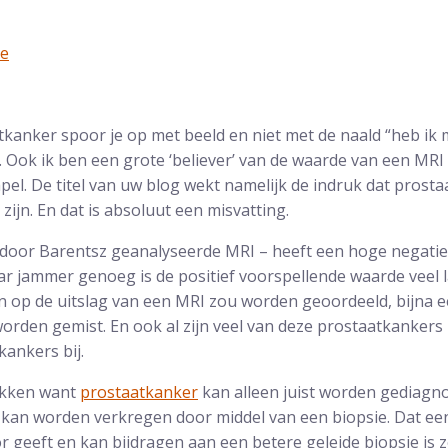
ne
kanker spoor je op met beeld en niet met de naald “heb ik 
. Ook ik ben een grote ‘believer’ van de waarde van een MRI
apel. De titel van uw blog wekt namelijk de indruk dat prost
zijn. En dat is absoluut een misvatting.
 door Barentsz geanalyseerde MRI – heeft een hoge negatie
r jammer genoeg is de positief voorspellende waarde veel la
en op de uitslag van een MRI zou worden geoordeeld, bijna e
rden gemist. En ook al zijn veel van deze prostaatkankers ni
kankers bij.
ikken want
prostaatkanker
kan alleen juist worden gediagn
n kan worden verkregen door middel van een biopsie. Dat ee
r geeft en kan bijdragen aan een betere geleide biopsie is z