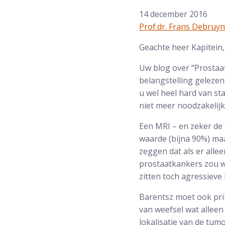
14 december 2016
Prof.dr. Frans Debruy
Geachte heer Kapitein,
Uw blog over “Prostaat
belangstelling gelezen
u wel heel hard van st
niet meer noodzakelijk 
Een MRI – en zeker de
waarde (bijna 90%) maa
zeggen dat als er alle
prostaatkankers zou wo
zitten toch agressieve 
Barentsz moet ook pr
van weefsel wat allee
lokalisatie van de tumo