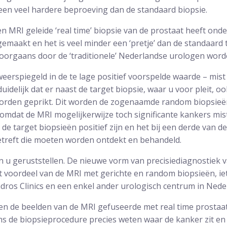
 een veel hardere beproeving dan de standaard biopsie.
een MRI geleide ‘real time’ biopsie van de prostaat heeft on
emaakt en het is veel minder een ‘pretje’ dan de standaard 
doorgaans door de ‘traditionele’ Nederlandse urologen word
weerspiegeld in de te lage positief voorspelde waarde – mis
duidelijk dat er naast de target biopsie, waar u voor pleit, oo
orden geprikt. Dit worden de zogenaamde random biopsieë
omdat de MRI mogelijkerwijze toch significante kankers mist
de target biopsieën positief zijn en het bij een derde van d
treft die moeten worden ontdekt en behandeld.
n u geruststellen. De nieuwe vorm van precisiediagnostiek 
t voordeel van de MRI met gerichte en random biopsieën, ie
dros Clinics en een enkel ander urologisch centrum in Nede
den de beelden van de MRI gefuseerde met real time prostaa
ens de biopsieprocedure precies weten waar de kanker zit en