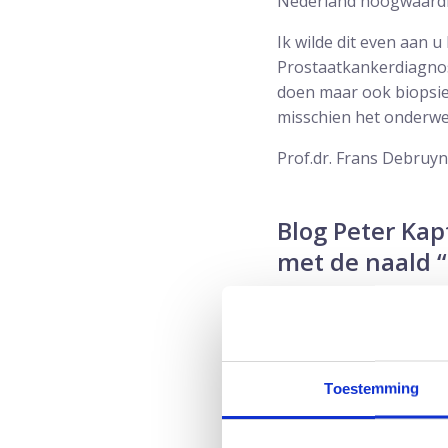
Nederland hoogwaardi
Ik wilde dit even aan 
Prostaatkankerdiagnost
doen maar ook biopsies 
misschien het onderwer
Prof.dr. Frans Debruy
Blog Peter Kap
met de naald “
De meeste van de ruim
gemarteld met twaalf n
en patiëntenverenigin
een eventuele tumor o
Toestemming
Ik ken professor Jelle 