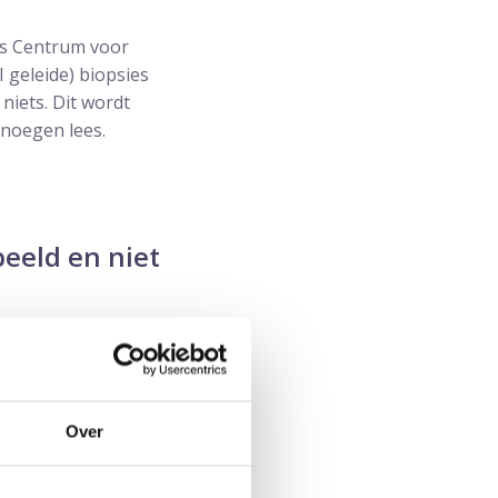
ons Centrum voor
 geleide) biopsies
niets. Dit wordt
enoegen lees.
beeld en niet
hebben, worden
jkheid van patiënten
 waarin een MRI-scan
Over
 zijn techniek om