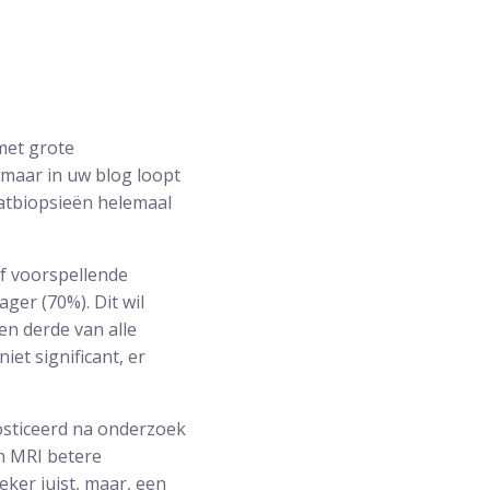
met grote
 maar in uw blog loopt
aatbiopsieën helemaal
f voorspellende
ger (70%). Dit wil
en derde van alle
et significant, er
osticeerd na onderzoek
n MRI betere
eker juist, maar, een