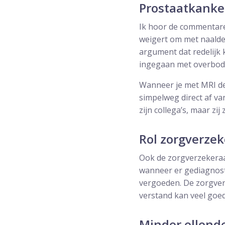
Prostaatkanke
Ik hoor de commentaren
weigert om met naalden
argument dat redelijk k
ingegaan met overbodig
Wanneer je met MRI de 
simpelweg direct af va
zijn collega’s, maar zi
Rol zorgverzek
Ook de zorgverzekeraa
wanneer er gediagnost
vergoeden. De zorgver
verstand kan veel goed
Minder ellend