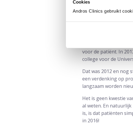
Cookies
prostaatkanker in bee
gesteld wordt, maar hij
Andros Clinics gebruikt cook
En dat doet veel pijn 
Mijn reactie was dat 
mij komt doe ik dat me
of twee naalden nodig 
voor de patiënt. In 20
college voor de Univer
Dat was 2012 en nog s
een verdenking op pro
langzaam worden nieuw
Het is geen kwestie v
al weten. En natuurlij
is, is dat patiënten 
in 2016!