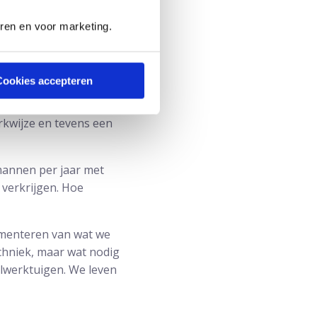
se rond prostaatkanker
s in de prostaat steken.
eren en voor marketing.
e hij; “Wanneer je bij
Cookies accepteren
a heb je nog maar één
nk als goed nieuws
rkwijze en tevens een
mannen per jaar met
 verkrijgen. Hoe
ementeren van wat we
echniek, maar wat nodig
elwerktuigen. We leven