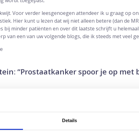
g wordt toegepast.
u kwijt. Voor verder leesgenoegen attendeer ik u graag op 
iek. Hier kunt u lezen dat wij niet alleen betere (dan de MRI
bij minder patiënten en over dit laatste schrijft u helemaal 
p van een van uw volgende blogs, die ik steeds met veel g
ne
tein: “Prostaatkanker spoor je op met 
 40 duizend mannen per jaar die mogelijk prostaatkanker 
aalden om een biopt te verkrijgen. Het is de verantwoordeli
gen om deze verouderde methode te vervangen door eentje
pspoort.
Details
Barentsz al vele jaren en was in 2012 al onder de indruk van