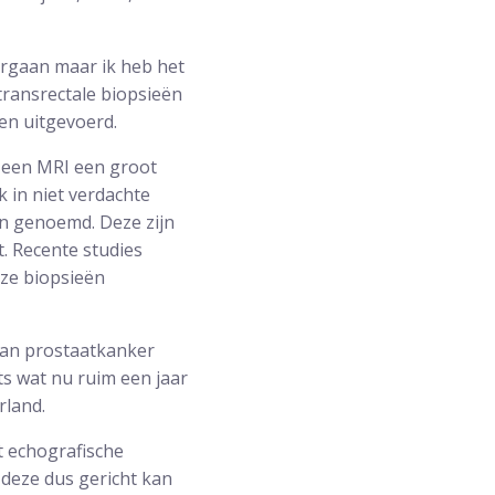
dergaan maar ik heb het
transrectale biopsieën
en uitgevoerd.
t een MRI een groot
k in niet verdachte
n genoemd. Deze zijn
. Recente studies
eze biopsieën
van prostaatkanker
ts wat nu ruim een jaar
rland.
t echografische
 deze dus gericht kan