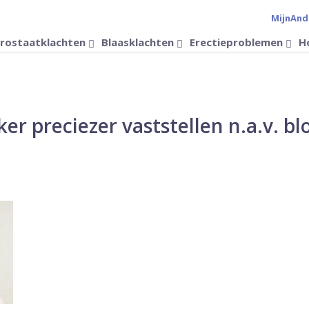
MijnAnd
Verander 
rostaatklachten
Blaasklachten
Erectieproblemen
H
er preciezer vaststellen n.a.v. bl