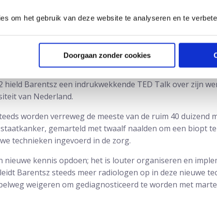
ld te brengen. Ik had nog geen ervaring met hoe de diagno
 legde het haarfijn uit: “Met twaalf naalden, die ze via je anu
ies om het gebruik van deze website te analyseren en te verbet
en is nog onnauwkeurig ook”.
deze methode mij nogal middeleeuws voorkwam. En dat beaamd
Doorgaan zonder cookies
t MRI en weet je precies of er een tumor zit en waar. Daarn
om een biopt te verkrijgen voor verder onderzoek.” Dat klo
12 hield Barentsz een indrukwekkende TED Talk over zijn we
siteit van Nederland.
teeds worden verreweg de meeste van de ruim 40 duizend 
staatkanker, gemarteld met twaalf naalden om een biopt te
e technieken ingevoerd in de zorg.
an nieuwe kennis opdoen; het is louter organiseren en impl
k leidt Barentsz steeds meer radiologen op in deze nieuwe t
simpelweg weigeren om gediagnosticeerd te worden met mart