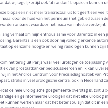
 dat wij tegelijkertijd ook ‘at random’ biopsieën kunnen ui
eze biopsieën niet meer transrectaal uit (dit geeft een veel
rineaal door de huid van het perineum (het gebied tussen de
orden ontsmet waardoor het risico van infectie verdwijnt.
 lang verhaal om mijn enthousiasme voor Barentsz in een juis
doeling. Barentsz is een ook door mij volledig erkende autori
staat op eenzame hoogte en weinig radiologen kunnen zijn
 kom net terug uit Parijs waar veel urologen de toepassing 
tiek van prostaatkanker bediscussieerden en ik kan u verz
s wij in het Andros Centrum voor Precisiediagnostiek van Pro
ast, straks in veel urologische centra, ook in Nederland z
rdat de hele urologische goegemeente overstag is, zult u o
tandige en geïnformeerde urologen dat niet elke uroloog m
et kunnen werken maar dat het beter zou zijn dat dit in een 