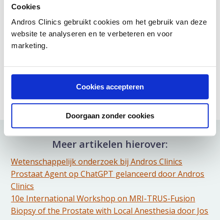
Radboudumc onder zijn leiding wereldwijd
Cookies
gerenommeerd.
Andros Clinics gebruikt cookies om het gebruik van deze
Dit is een ouder artikel dat niet meer geüpdatet
website te analyseren en te verbeteren en voor
wordt
marketing.
Deel artikel:
Deel via WhatsApp
Cookies accepteren
Deel dit via Whatsapp
Deel via Mail
Delen via de Mail
Doorgaan zonder cookies
Meer artikelen hierover:
Wetenschappelijk onderzoek bij Andros Clinics
Prostaat Agent op ChatGPT gelanceerd door Andros
Clinics
10e International Workshop on MRI-TRUS-Fusion
Biopsy of the Prostate with Local Anesthesia door Jos