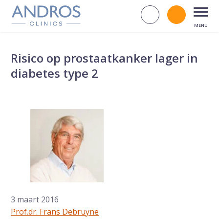
Navigatie overslaan
Zoek op d
Bel andr
Open
Risico op prostaatkanker lager in
diabetes type 2
3 maart 2016
Prof.dr. Frans Debruyne