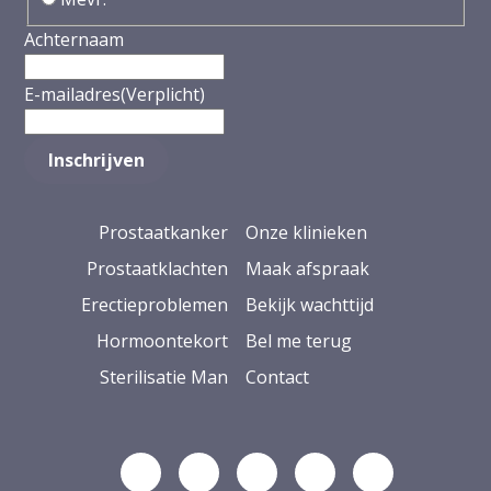
Achternaam
E-mailadres
(Verplicht)
Prostaatkanker
Onze klinieken
Prostaatklachten
Maak afspraak
Erectieproblemen
Bekijk wachttijd
Hormoontekort
Bel me terug
Sterilisatie Man
Contact
Volg ons op Linkedin
Volg ons op YouTube
Volg ons op Facebook
Volg ons op Ins
Volg ons op