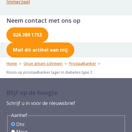
Immerzeel
Neem contact met ons op
026 389 1753
Mail dit artikel aan mij
Home
»
Onze artsen schrijven
»
Prostaatkanker
»
Risico op prostaatkanker lager in diabetes type 2
Blijf op de hoogte
Schrijf u in voor de nieuwsbrief
Aanhef
Dhr.
Mevr.