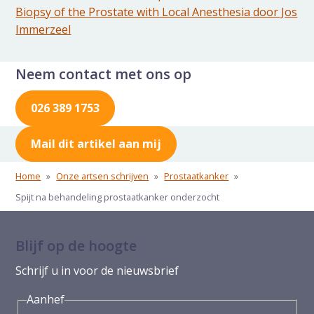
Biopsy of the Prostate with Local Anesthesia door Jos
Immerzeel
Neem contact met ons op
026 389 1753
Mail dit artikel aan mij
Home
»
Onze artsen schrijven
»
Prostaatkanker
»
Spijt na behandeling prostaatkanker onderzocht
Blijf op de hoogte
Schrijf u in voor de nieuwsbrief
Aanhef