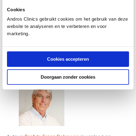
waarbij de uiteindelijke voorkeur van de patiënt een
grote rol zou moeten spelen.
Cookies
Andros Clinics gebruikt cookies om het gebruik van deze
Daarnaast is het duidelijk dat mannen, als zij eenmaal
website te analyseren en te verbeteren en voor
een beslissing hebben genomen, doorgaans de
marketing.
gekozen behandeling zonder veel spijt in hun leven
weten in te kaderen.
Lees meer over prostaatkanker behandeling
Cookies accepteren
Doorgaan zonder cookies