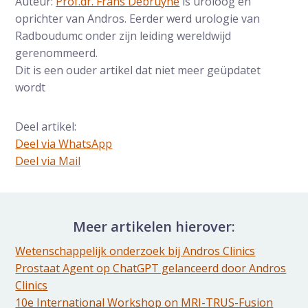
Auteur:
Prof.dr. Frans Debruyne
is uroloog en
oprichter van Andros. Eerder werd urologie van
Radboudumc onder zijn leiding wereldwijd
gerenommeerd.
Dit is een ouder artikel dat niet meer geüpdatet
wordt
Deel artikel:
Deel via WhatsApp
Deel dit via Whatsapp
Deel via Mail
Delen via de Mail
Meer artikelen hierover:
Wetenschappelijk onderzoek bij Andros Clinics
Prostaat Agent op ChatGPT gelanceerd door Andros
Clinics
10e International Workshop on MRI-TRUS-Fusion