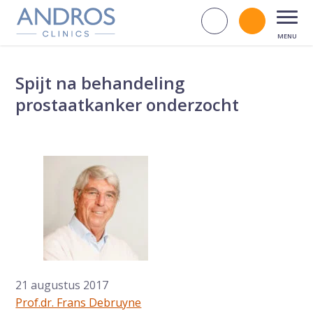
Navigatie overslaan
Zoek op d
Bel andr
Open
Spijt na behandeling
prostaatkanker onderzocht
21 augustus 2017
Prof.dr. Frans Debruyne