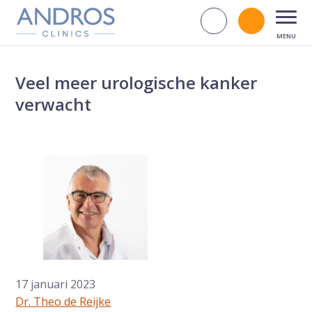
Navigatie overslaan
Zoek op d
Bel andr
Open
Veel meer urologische kanker
verwacht
17 januari 2023
Dr. Theo de Reijke