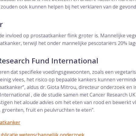
 zouden ook kunnen helpen bij het verklaren van de gevonde
r
t de invloed op prostaatkanker flink groter is. Mannelijke v
tkanker, terwijl het onder mannelijke pescotariërs 20% lager
Research Fund International
eren dat specifieke voedingsgewoonten, zoals een vegetaris
weinig vlees, het risico op bepaalde kankers kunnen verminde
aatkanker”, aldus dr. Giota Mitrou, directeur onderzoek en 
nternational , die de studie samen met Cancer Research UK 
stigen het aloude advies om het eten van rood en bewerkt v
groenten, fruit en peulvruchten te eten”.
aatkanker
ublicatie wetenschappelijk onderzoek