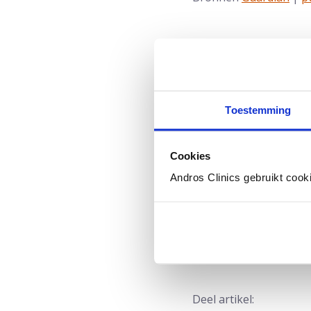
Toestemming
Cookies
Andros Clinics gebruikt cook
Auteur:
Dr. Paul Kil
is u
diverse boeken over (p
Laatste update: 21 ma
Deel artikel: