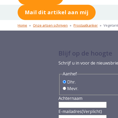
Mail dit artikel aan mij
Home
»
Onze artsen schrijven
»
Prostaatkanker
»
Vegetari
Blijf op de hoogte
Schrijf u in voor de nieuwsbrie
Aanhef
Dhr.
Mevr.
Achternaam
E-mailadres
(Verplicht)