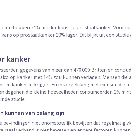
 eten hebben 31% minder kans op prostaatkanker. Voor ma
e kans op prostaatkanker 20% lager. Dit blijkt uit een studie 
r kanker
seerden gegevens van meer dan 470.000 Britten en conclu
risico op kanker met 14% zou kunnen verlagen. Mensen die a
n om kanker te krijgen. En in vergelijking met mensen die me
ben degenen die kleine hoeveelheden consumeerden 2% min
it de studie.
n kunnen van belang zijn
 bevindingen niet onomstotelijk bewijzen dat regelmatig vle
causaal verband is niet bewezen en andere factoren kunnen 