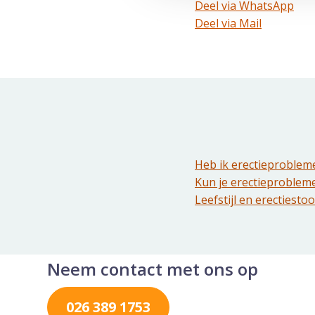
Deel via WhatsApp
Deel dit via Whatsapp
Deel via Mail
Delen via de Mail
Heb ik erectieproblem
Kun je erectieproblem
Leefstijl en erectiesto
Neem contact met ons op
026 389 1753