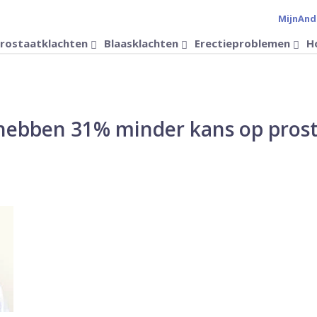
MijnAnd
Verander 
rostaatklachten
Blaasklachten
Erectieproblemen
H
 hebben 31% minder kans op pros