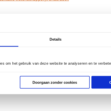
Details
ies om het gebruik van deze website te analyseren en te verbet
roloog en voormalig medisch directeur van Andros Clinics. T
rostaat-)kanker.
Doorgaan zonder cookies
art 2022