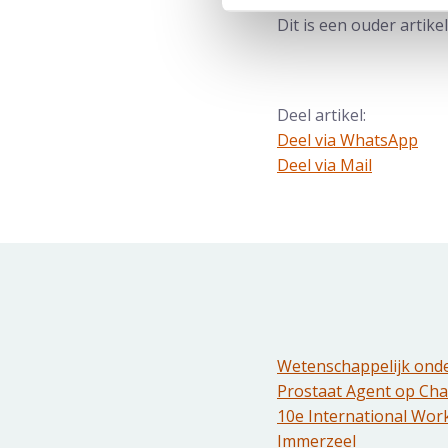
Radboudumc onder zijn
Dit is een ouder artik
Deel artikel:
Deel via WhatsApp
Deel dit via Whatsapp
Deel via Mail
Delen via de Mail
Wetenschappelijk onder
Prostaat Agent op Cha
10e International Wor
Immerzeel