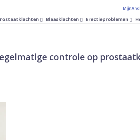
MijnAnd
Verander 
rostaatklachten
Blaasklachten
Erectieproblemen
H
regelmatige controle op prostaat