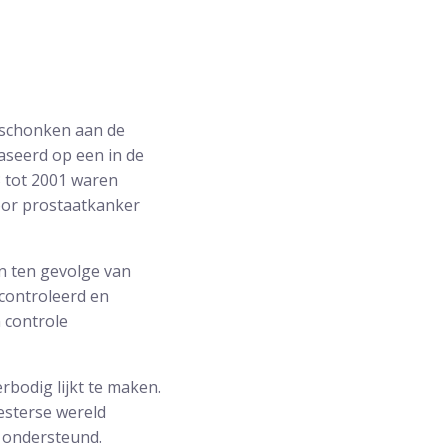
eschonken aan de
aseerd op een in de
 tot 2001 waren
voor prostaatkanker
en ten gevolge van
controleerd en
n controle
rbodig lijkt te maken.
esterse wereld
 ondersteund.