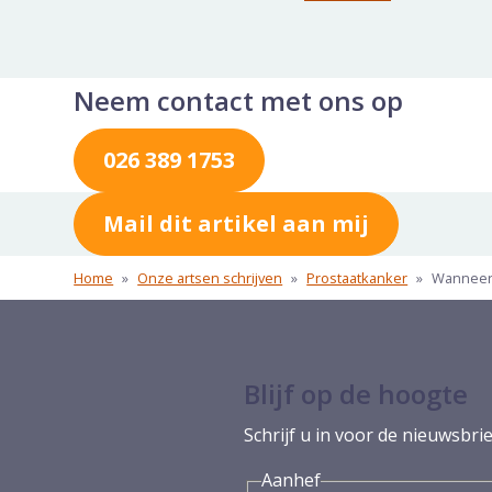
Neem contact met ons op
026 389 1753
Mail dit artikel aan mij
Home
»
Onze artsen schrijven
»
Prostaatkanker
»
Wanneer 
Blijf op de hoogte
Schrijf u in voor de nieuwsbrie
Aanhef