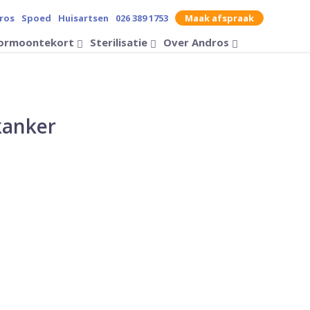
ros
Spoed
Huisartsen
026 389 1753
Maak afspraak
contrast op de website
ormoontekort
Sterilisatie
Over Andros
Zoek op
kanker