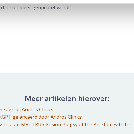
 leiding wereldwijd gerenommeerd.
el dat niet meer geüpdatet wordt
Meer artikelen hierover:
zoek bij Andros Clinics
tGPT gelanceerd door Andros Clinics
kshop on MRI-TRUS-Fusion Biopsy of the Prostate with Loca