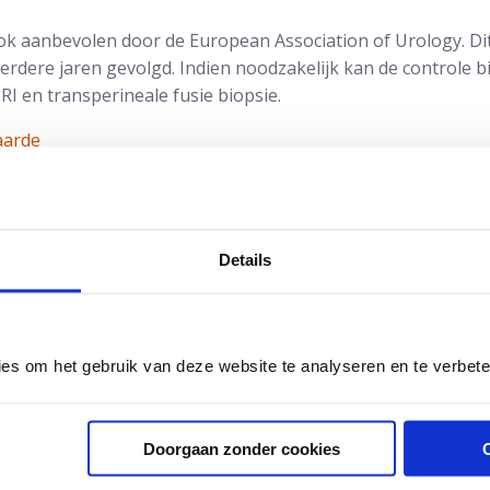
k aanbevolen door de European Association of Urology. Dit
eerdere jaren gevolgd. Indien noodzakelijk kan de controle b
I en transperineale fusie biopsie.
aarde
Details
ies om het gebruik van deze website te analyseren en te verbet
Doorgaan zonder cookies
 Debruyne
is uroloog en oprichter van Andros. Eerder werd u