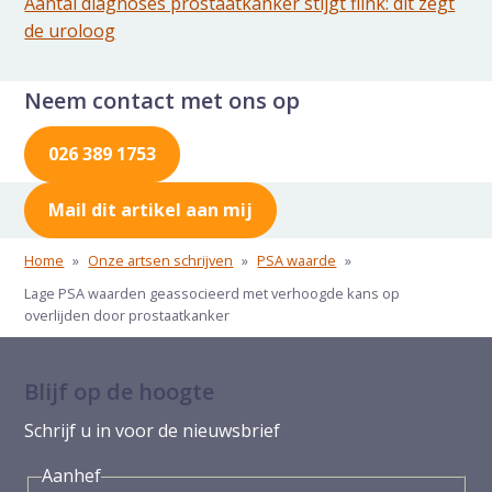
Aantal diagnoses prostaatkanker stijgt flink: dit zegt
de uroloog
Neem contact met ons op
026 389 1753
Mail dit artikel aan mij
Home
»
Onze artsen schrijven
»
PSA waarde
»
Lage PSA waarden geassocieerd met verhoogde kans op
overlijden door prostaatkanker
Blijf op de hoogte
Schrijf u in voor de nieuwsbrief
Aanhef