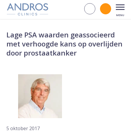
Navigatie overslaan
Zoek op d
Bel andr
Open
Lage PSA waarden geassocieerd
met verhoogde kans op overlijden
door prostaatkanker
5 oktober 2017