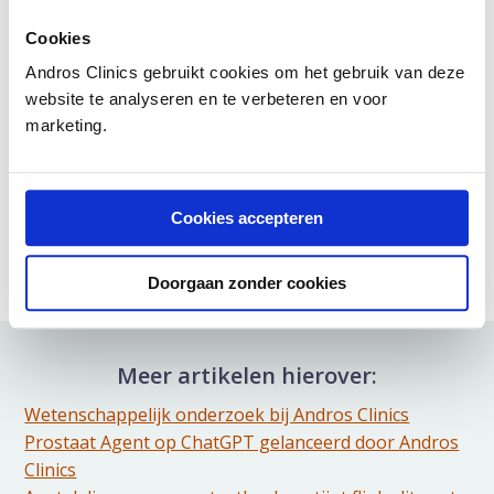
Auteur:
Prof.dr. Frans Debruyne
is uroloog en
Cookies
oprichter van Andros. Eerder werd urologie van
Radboudumc onder zijn leiding wereldwijd
Andros Clinics gebruikt cookies om het gebruik van deze
gerenommeerd.
website te analyseren en te verbeteren en voor
Dit is een ouder artikel dat niet meer geüpdatet
marketing.
wordt
Deel artikel:
Cookies accepteren
Deel via WhatsApp
Deel dit via Whatsapp
Deel via Mail
Doorgaan zonder cookies
Delen via de Mail
Meer artikelen hierover:
Wetenschappelijk onderzoek bij Andros Clinics
Prostaat Agent op ChatGPT gelanceerd door Andros
Clinics