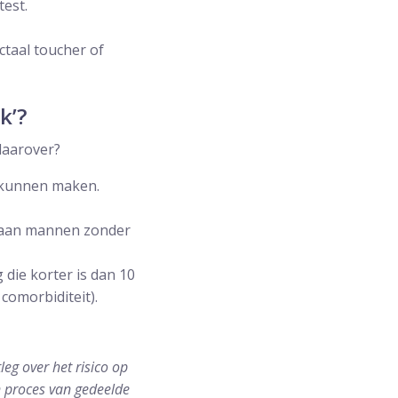
est.
ctaal toucher of
k’?
daarover?
 kunnen maken.
n aan mannen zonder
die korter is dan 10
comorbiditeit).
leg over het risico op
n proces van gedeelde