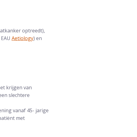
taatkanker optreedt),
e EAU
Aetiology
) en
et krijgen van
een slechtere
ing vanaf 45- jarige
 patiënt met