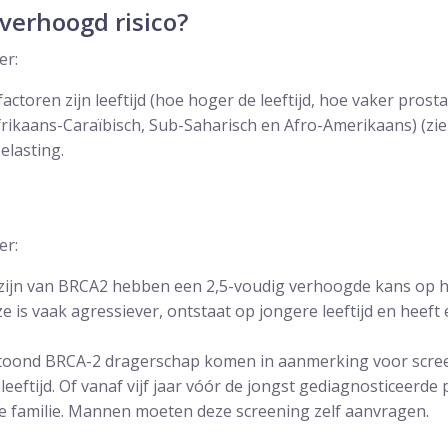
verhoogd risico?
er:
factoren zijn leeftijd (hoe hoger de leeftijd, hoe vaker pros
frikaans-Caraïbisch, Sub-Saharisch en Afro-Amerikaans) (zi
belasting.
er:
zijn van BRCA2 hebben een 2,5-voudig verhoogde kans op h
 is vaak agressiever, ontstaat op jongere leeftijd en heeft 
ond BRCA-2 dragerschap komen in aanmerking voor screen
e leeftijd. Of vanaf vijf jaar vóór de jongst gediagnosticeerde
e familie. Mannen moeten deze screening zelf aanvragen.