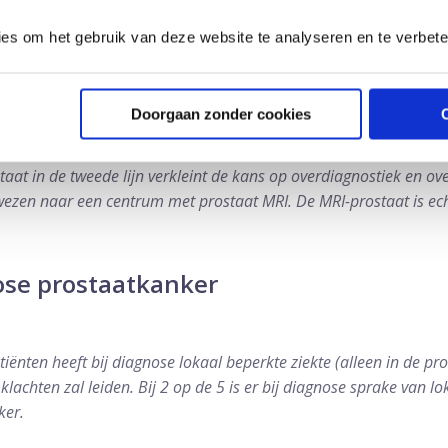
ies om het gebruik van deze website te analyseren en te verbet
 MRI
 wordt nu ook de prostaat MRI genoemd bij het opsporen va
Doorgaan zonder cookies
aat in de tweede lijn verkleint de kans op overdiagnostiek en ov
ezen naar een centrum met prostaat MRI. De MRI-prostaat is ech
ose prostaatkanker
iënten heeft bij diagnose lokaal beperkte ziekte (alleen in de pros
t klachten zal leiden. Bij 2 op de 5 is er bij diagnose sprake van l
ker.