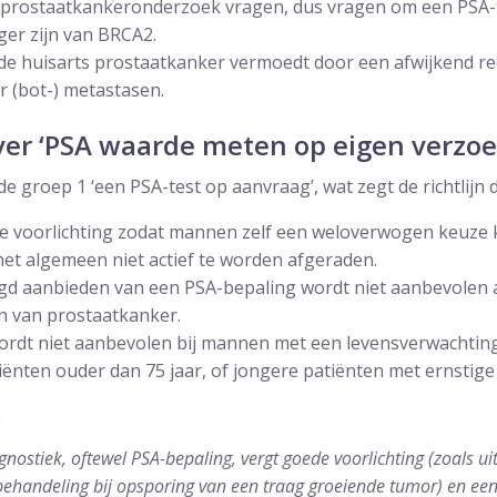
 prostaatkankeronderzoek vragen, dus vragen om een PSA-t
ger zijn van BRCA2.
 de huisarts prostaatkanker vermoedt door een afwijkend re
r (bot-) metastasen.
ver ‘PSA waarde meten op eigen verzoe
groep 1 ‘een PSA-test op aanvraag’, wat zegt de richtlijn 
de voorlichting zodat mannen zelf een weloverwogen keuze
het algemeen niet actief te worden afgeraden.
agd aanbieden van een PSA-bepaling wordt niet aanbevole
n van prostaatkanker.
rdt niet aanbevolen bij mannen met een levensverwachting 
ënten ouder dan 75 jaar, of jongere patiënten met ernstige 
:
nostiek, oftewel PSA-bepaling, vergt goede voorlichting (zoals uit
behandeling bij opsporing van een traag groeiende tumor) en ee