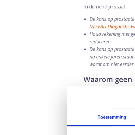
In de richtlijn staat:
De kans op prostaatka
(
zie EAU Diagnostic E
Houd rekening met g
reduceren.
De kans op prostaatka
na enkele jaren staat
wordt om niet eerder 
Waarom geen 
van minder da
In de richtlijn staat:
Bij mannen met een leve
Toestemming
jaar, of jongere patiënt
overleving, terwijl het 
bepaling bij hen niet aa