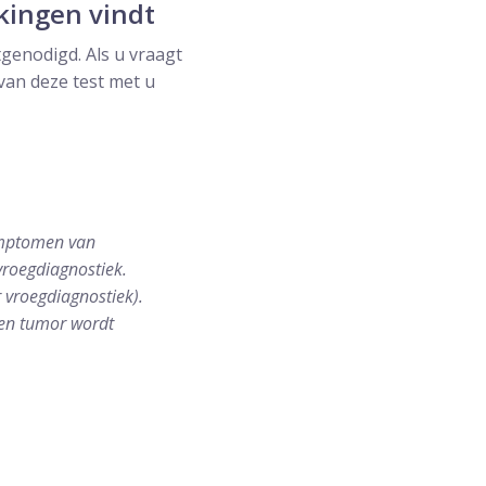
jkingen vindt
tgenodigd. Als u vraagt
van deze test met u
ymptomen van
vroegdiagnostiek.
 vroegdiagnostiek).
een tumor wordt