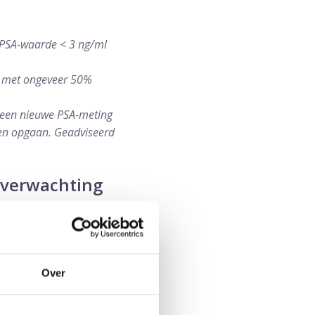
n PSA-waarde < 3 ng/ml
e met ongeveer 50%
n een nieuwe PSA-meting
gen opgaan. Geadviseerd
sverwachting
ouder of gelijk aan 75
Over
ker geen invloed op de
aarom wordt een PSA-