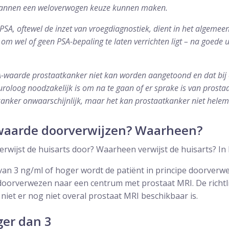
mannen een weloverwogen keuze kunnen maken.
PSA, oftewel de inzet van vroegdiagnostiek, dient in het algemeen
om wel of geen PSA-bepaling te laten verrichten ligt – na goede u
A-waarde prostaatkanker niet kan worden aangetoond en dat bi
uroloog noodzakelijk is om na te gaan of er sprake is van prosta
nker onwaarschijnlijk, maar het kan prostaatkanker niet helema
 waarde doorverwijzen? Waarheen?
erwijst de huisarts door? Waarheen verwijst de huisarts? In 
van 3 ng/ml of hoger wordt de patiënt in principe doorverw
doorverwezen naar een centrum met prostaat MRI. De richtli
niet er nog niet overal prostaat MRI beschikbaar is.
ger dan 3