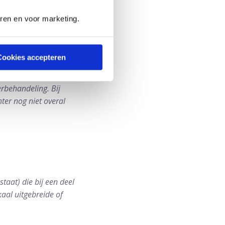
eren en voor marketing.
n prostaatkanker.
Cookies accepteren
erbehandeling. Bij
ter nog niet overal
taat) die bij een deel
okaal uitgebreide of