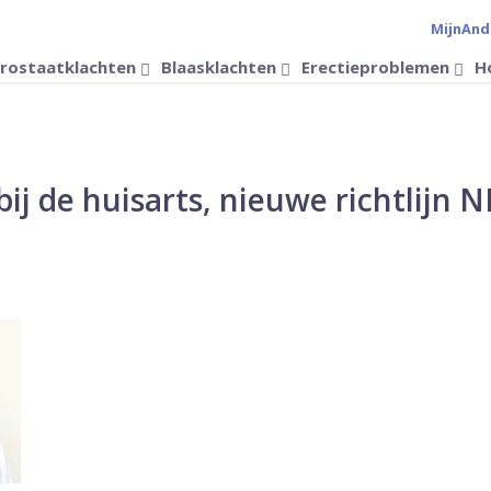
MijnAnd
Verander 
rostaatklachten
Blaasklachten
Erectieproblemen
H
ij de huisarts, nieuwe richtlijn 