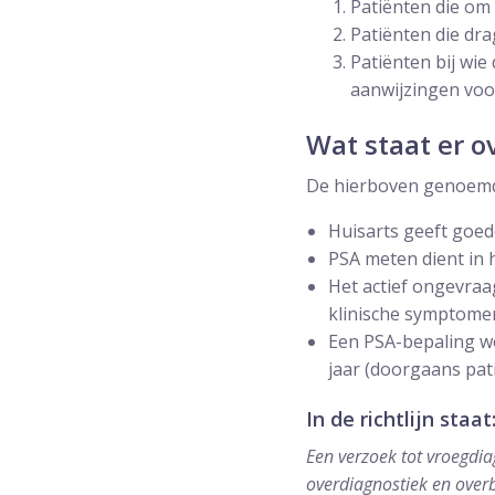
Patiënten die om
Patiënten die dra
Patiënten bij wie
aanwijzingen voo
Wat staat er o
De hierboven genoemde 
Huisarts geeft goe
PSA meten dient in 
Het actief ongevra
klinische symptome
Een PSA-bepaling wo
jaar (doorgaans pati
In de richtlijn staat
Een verzoek tot vroegdiag
overdiagnostiek en over