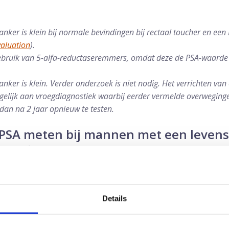
nker is klein bij normale bevindingen bij rectaal toucher en ee
valuation
).
ebruik van 5-alfa-reductaseremmers, omdat deze de PSA-waard
nker is klein. Verder onderzoek is niet nodig. Het verrichten va
 gelijk aan vroegdiagnostiek waarbij eerder vermelde overwegin
dan na 2 jaar opnieuw te testen.
PSA meten bij mannen met een leven
n 10 jaar?
nsverwachting van minder dan 10 jaar (doorgaans patiënten van 
Details
en met ernstige comorbiditeit) heeft behandeling van prostaatkan
wel negatieve gevolgen kan hebben voor de kwaliteit van leven. D
nbevolen.