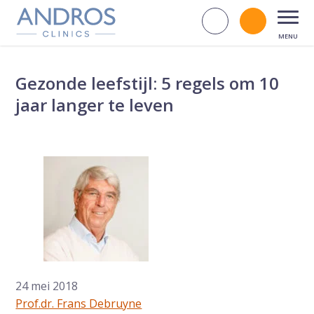
Navigatie overslaan
Zoek op d
Bel andr
Open
Gezonde leefstijl: 5 regels om 10
jaar langer te leven
24 mei 2018
Prof.dr. Frans Debruyne