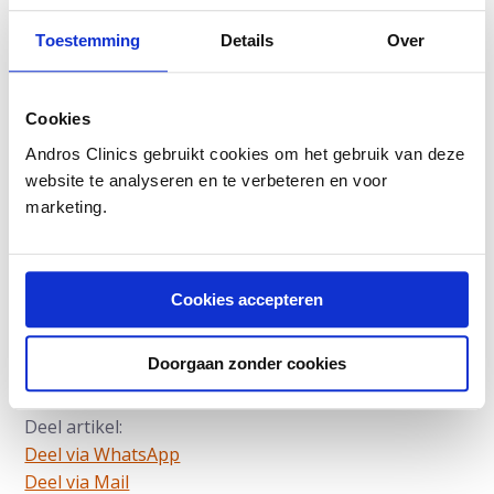
Toestemming
Details
Over
Cookies
Andros Clinics gebruikt cookies om het gebruik van deze
website te analyseren en te verbeteren en voor
marketing.
Auteur:
Prof.dr. Frans Debruyne
is uroloog en
oprichter van Andros. Eerder werd urologie van
Radboudumc onder zijn leiding wereldwijd
Cookies accepteren
gerenommeerd.
Dit is een ouder artikel dat niet meer geüpdatet
wordt
Doorgaan zonder cookies
Deel artikel:
Deel via WhatsApp
Deel dit via Whatsapp
Deel via Mail