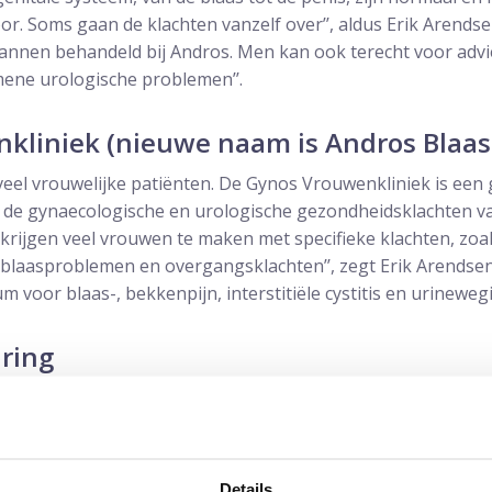
r. Soms gaan de klachten vanzelf over’’, aldus Erik Arendsen
mannen behandeld bij Andros. Men kan ook terecht voor adv
ene urologische problemen’’.
kliniek (nieuwe naam is Andros Blaa
veel vrouwelijke patiënten. De Gynos Vrouwenkliniek is een 
 op de gynaecologische en urologische gezondheidsklachten 
krijgen veel vrouwen te maken met specifieke klachten, zoa
 blaasproblemen en overgangsklachten’’, zegt Erik Arendsen
m voor blaas-, bekkenpijn, interstitiële cystitis en urinewegi
aring
k sprake van een professionele adhoc behandeling door ervare
 uroloog een gynaecoloog en een bekkenbodemtherapeut. m
 ’’, reageert een patiënte uit Leidschendam-Voorburg. ,,Doo
ceren is in korte tijd duidelijk wat er aan de hand is en wo
Details