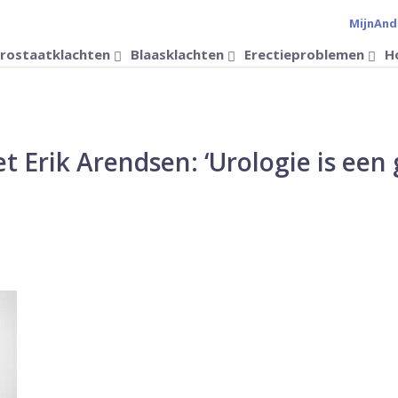
MijnAnd
Verander 
rostaatklachten
Blaasklachten
Erectieproblemen
H
t Erik Arendsen: ‘Urologie is een