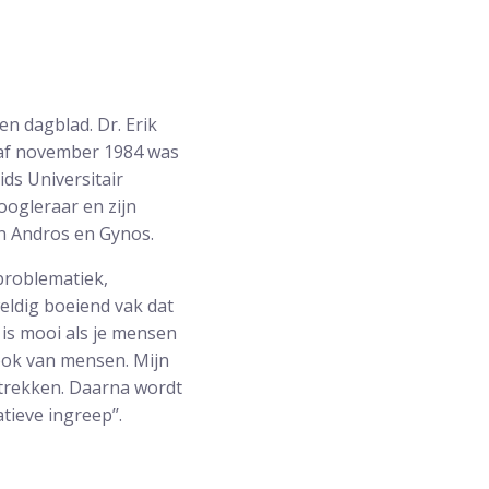
en dagblad. Dr. Erik
naf november 1984 was
ids Universitair
oogleraar en zijn
van Andros en Gynos.
problematiek,
eweldig boeiend vak dat
 is mooi als je mensen
 ook van mensen. Mijn
 trekken. Daarna wordt
ieve ingreep’’.