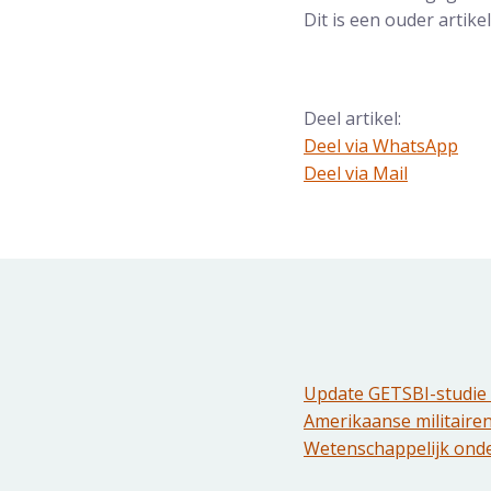
Dit is een ouder artik
Deel artikel:
Deel via WhatsApp
Deel dit via Whatsapp
Deel via Mail
Delen via de Mail
Update GETSBI-studie 
Amerikaanse militairen
Wetenschappelijk onder