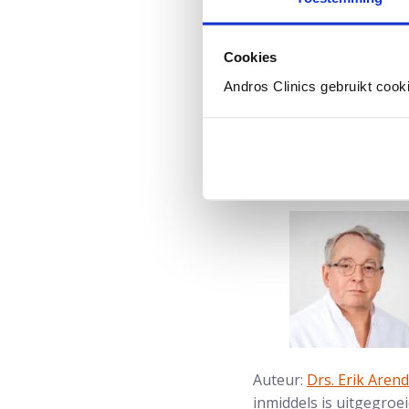
behandelplan opgesteld
zijn weg naar herstel ’’.
Cookies
Lees meer over blaas
Andros Clinics gebruikt cook
Door Bart Bakker Bro
Auteur:
Drs. Erik Aren
inmiddels is uitgegroe