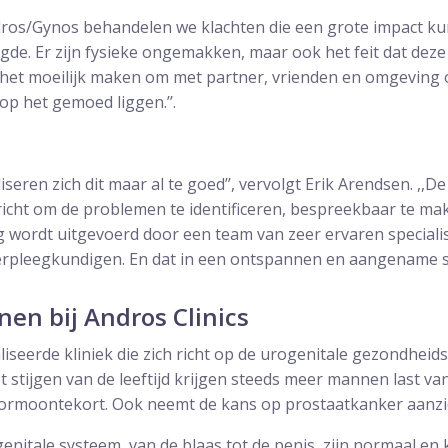
Andros/Gynos behandelen we klachten die een grote impact 
gde. Er zijn fysieke ongemakken, maar ook het feit dat dez
 het moeilijk maken om met partner, vrienden en omgeving o
op het gemoed liggen.’’.
liseren zich dit maar al te goed’’, vervolgt Erik Arendsen. ,,
gericht om de problemen te identificeren, bespreekbaar te ma
g wordt uitgevoerd door een team van zeer ervaren speciali
erpleegkundigen. En dat in een ontspannen en aangename sf
en bij Andros Clinics
liseerde kliniek die zich richt op de urogenitale gezondheid
stijgen van de leeftijd krijgen steeds meer mannen last van
ormoontekort. Ook neemt de kans op prostaatkanker aanzien
genitale systeem, van de blaas tot de penis, zijn normaal en