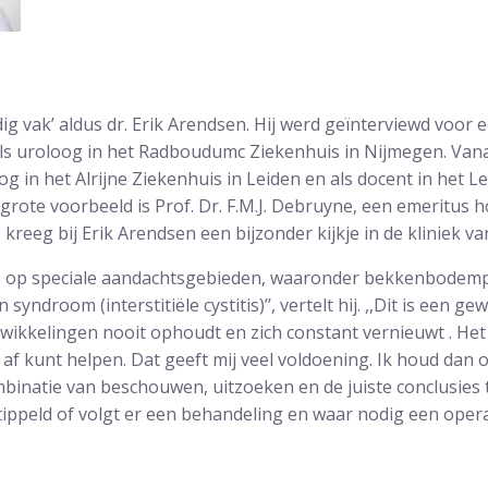
ig vak’ aldus dr. Erik Arendsen. Hij werd geïnterviewd voor e
als uroloog in het Radboudumc Ziekenhuis in Nijmegen. Va
g in het Alrijne Ziekenhuis in Leiden en als docent in het Le
grote voorbeeld is Prof. Dr. F.M.J. Debruyne, een emeritus h
 kreeg bij Erik Arendsen een bijzonder kijkje in de kliniek 
2006 op speciale aandachtsgebieden, waaronder bekkenbodem
syndroom (interstitiële cystitis)’’, vertelt hij. ,,Dit is een g
wikkelingen nooit ophoudt en zich constant vernieuwt . Het
af kunt helpen. Dat geeft mij veel voldoening. Ik houd dan
ombinatie van beschouwen, uitzoeken en de juiste conclusies
tippeld of volgt er een behandeling en waar nodig een operat