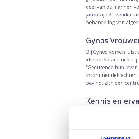
deel van de mannen voo
jaren zijn duizenden 
behandeling van algem
Gynos Vrouwen
Bij Gynos komen juist 
kliniek die zich richt
‘’Gedurende hun leven 
incontinentieklachten,
bevindt zich een centru
Kennis en erv
,,Er is bij deze klinie
waaronder behalve de
ervaring onder één dak
met elkaar snel communi
Toestemming