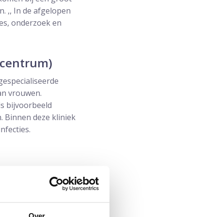
. ,, In de afgelopen
ies, onderzoek en
scentrum)
gespecialiseerde
van vrouwen.
ls bijvoorbeeld
. Binnen deze kliniek
nfecties.
n specialisten,
et veel kennis en
rdat de specialisten
rdt er een concreet
Over