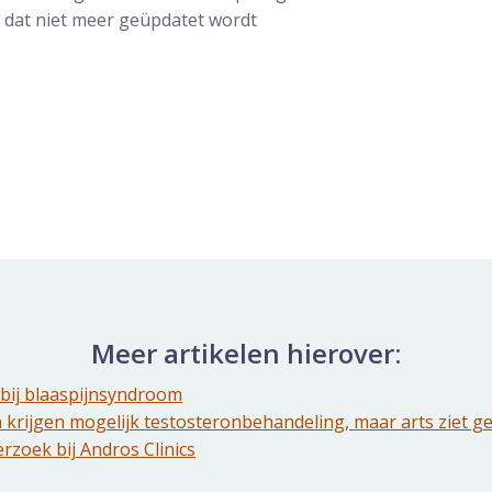
el dat niet meer geüpdatet wordt
Meer artikelen hierover:
bij blaaspijnsyndroom
 krijgen mogelijk testosteronbehandeling, maar arts ziet ge
zoek bij Andros Clinics