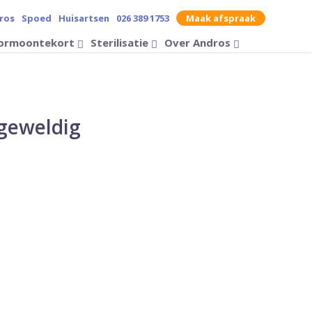
ros
Spoed
Huisartsen
026 389 1753
Maak afspraak
contrast op de website
ormoontekort
Sterilisatie
Over Andros
Zoek op
 geweldig