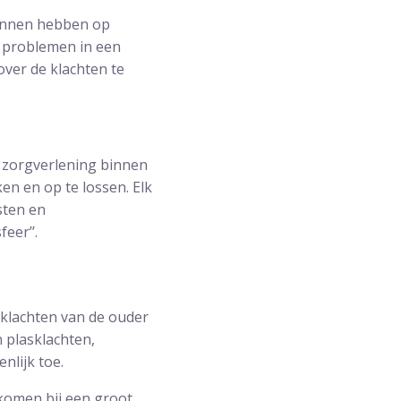
kunnen hebben op
e problemen in een
ver de klachten te
De zorgverlening binnen
ken en op te lossen. Elk
sten en
eer’’.
sklachten van de ouder
 plasklachten,
lijk toe.
 komen bij een groot