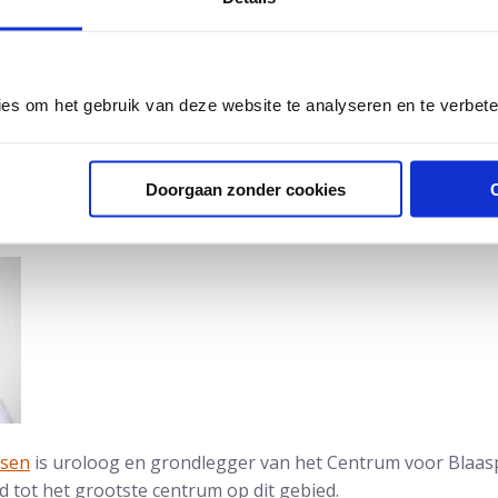
. Dit geeft de patiënt vertrouwen, die met een goed gevoel
pijnsyndroom
ies om het gebruik van deze website te analyseren en te verbet
n: Voorburgs Dagblad
Doorgaan zonder cookies
dsen
is uroloog en grondlegger van het Centrum voor Blaas
id tot het grootste centrum op dit gebied.