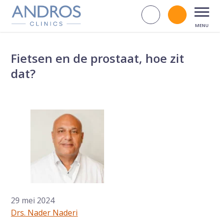
Navigatie overslaan
Zoek op d
Bel andr
Open
Fietsen en de prostaat, hoe zit
dat?
29 mei 2024
Drs. Nader Naderi