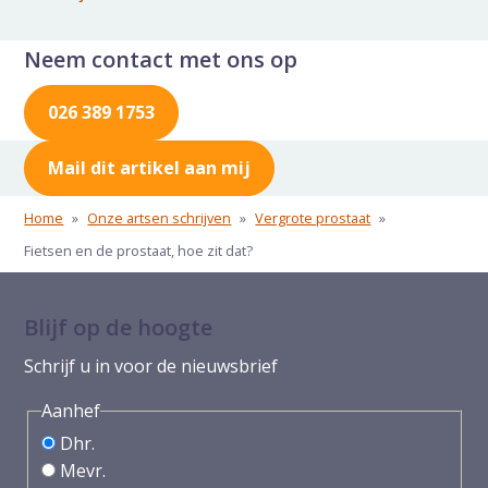
Neem contact met ons op
026 389 1753
Mail dit artikel aan mij
Home
»
Onze artsen schrijven
»
Vergrote prostaat
»
Fietsen en de prostaat, hoe zit dat?
Blijf op de hoogte
Schrijf u in voor de nieuwsbrief
Aanhef
Dhr.
Mevr.