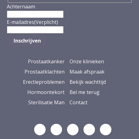
Achternaam
E-mailadres
(Verplicht)
Prostaatkanker
Onze klinieken
Prostaatklachten
Maak afspraak
Erectieproblemen
Bekijk wachttijd
Hormoontekort
Bel me terug
Sterilisatie Man
Contact
Volg ons op Linkedin
Volg ons op YouTube
Volg ons op Facebook
Volg ons op Ins
Volg ons op