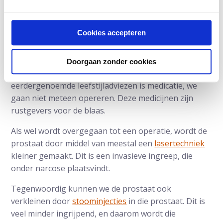
stapt en het misschien onderweg niet kunt
ophouden.’
Cookies accepteren
Kan incontinentie bij mannen ook
operatief verholpen worden?
Doorgaan zonder cookies
Dr. Paul Kil: ‘Een logische vervolgstap na
eerdergenoemde leefstijladviezen is medicatie, we
gaan niet meteen opereren. Deze medicijnen zijn
rustgevers voor de blaas.
Als wel wordt overgegaan tot een operatie, wordt de
prostaat door middel van meestal een
lasertechniek
kleiner gemaakt. Dit is een invasieve ingreep, die
onder narcose plaatsvindt.
Tegenwoordig kunnen we de prostaat ook
verkleinen door
stoominjecties
in die prostaat. Dit is
veel minder ingrijpend, en daarom wordt die