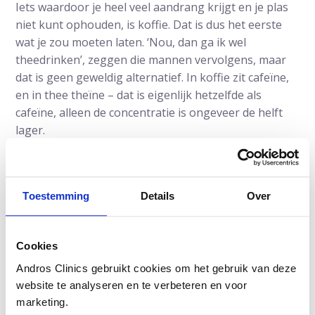
Iets waardoor je heel veel aandrang krijgt en je plas
niet kunt ophouden, is koffie. Dat is dus het eerste
wat je zou moeten laten. ‘Nou, dan ga ik wel
theedrinken’, zeggen die mannen vervolgens, maar
dat is geen geweldig alternatief. In koffie zit cafeïne,
en in thee theïne – dat is eigenlijk hetzelfde als
cafeïne, alleen de concentratie is ongeveer de helft
lager.
Daarnaast kun je beter wegblijven van kruidig en
heet eten, dat zorgt ook voor aandrang.
Toestemming
Details
Over
Tenslotte is het wijs om koolzuurhoudende dranken,
zoals cola, andere prik limonaden en bruiswater te
laten staan. Die prikkelen ook de blaas.
Cookies
Het is ook heel belangrijk om regelmatig te plassen.
Andros Clinics gebruikt cookies om het gebruik van deze
website te analyseren en te verbeteren en voor
Als jij twee uur bij iemand op bezoek bent geweest,
marketing.
moet je daar dus even plassen voordat je de auto in