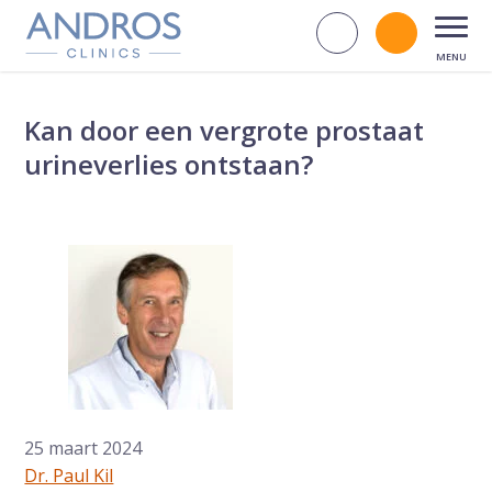
Navigatie overslaan
Zoek op d
Bel andr
Open
Kan door een vergrote prostaat
urineverlies ontstaan?
25 maart 2024
Dr. Paul Kil