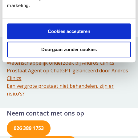
marketing.
Deel artikel:
Deel via WhatsApp
Deel dit via Whatsapp
Deel via Mail
Delen via de Mail
Cookies accepteren
Doorgaan zonder cookies
Meer artikelen hierover:
Wetenschappelijk onderzoek bij Andros Clinics
Prostaat Agent op ChatGPT gelanceerd door Andros
Clinics
Een vergrote prostaat niet behandelen, zijn er
risico’s?
Neem contact met ons op
026 389 1753