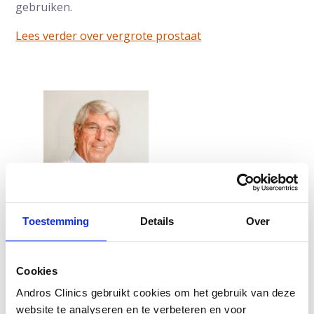
gebruiken.
Lees verder over vergrote prostaat
Auteur:
Prof.dr. Frans Debruyne
is uroloog en
Toestemming
Details
Over
oprichter van Andros. Eerder werd urologie van
Radboudumc onder zijn leiding wereldwijd
gerenommeerd.
Cookies
Laatste update: 15 mei 2019
Andros Clinics gebruikt cookies om het gebruik van deze
website te analyseren en te verbeteren en voor