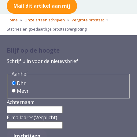
Mail dit artikel aan mij
Home
»
Onze artsen schrijven
»
Vergrote prostaat
»
Statines en goedaardige prostaatvergroting
Blijf op de hoogte
Schrijf u in voor de nieuwsbrief
Aanhef
Dhr.
Mevr.
Achternaam
E-mailadres
(Verplicht)