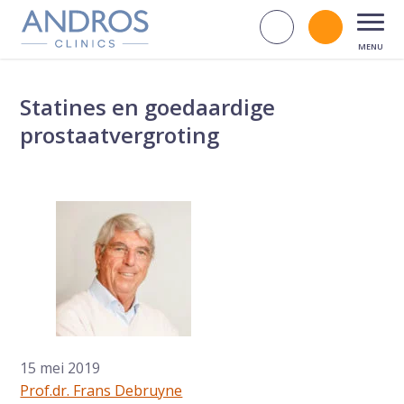
Navigatie overslaan
Zoek op d
Bel andr
Open
Statines en goedaardige
prostaatvergroting
15 mei 2019
Prof.dr. Frans Debruyne