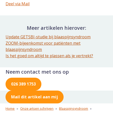
Deel dit via Whatsapp
Deel via Mail
Delen via de Mail
Meer artikelen hierover:
Update GETSBI-studie bij blaaspijnsyndroom
ZOOM-bijeenkomst voor patiënten met
blaaspijnsyndroom
Is het goed om altijd te plassen als je vertrekt?
Neem contact met ons op
026 389 1753
Mail dit artikel aan mij
Home
»
Onze artsen schrijven
»
Blaaspijnsyndroom
»