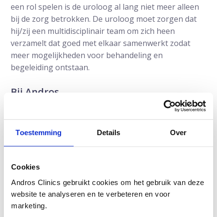
een rol spelen is de uroloog al lang niet meer alleen
bij de zorg betrokken. De uroloog moet zorgen dat
hij/zij een multidisciplinair team om zich heen
verzamelt dat goed met elkaar samenwerkt zodat
meer mogelijkheden voor behandeling en
begeleiding ontstaan.
Bij Andros
Bij het blaascentrum van Andros Clinics behandelen
we de patiënten multidisciplinair waarbij de uroloog
de centrale behandelaar blijft met om zich heen de
Toestemming
Details
Over
bekkentherapeut, gynaecoloog,
incontinentieverpleegkundige, diëtisten en
Cookies
seksuoloog. We kunnen ook gebruik maken van de
dichtstbijzijnde pijnpoli en zo nodig van een maag-
Andros Clinics gebruikt cookies om het gebruik van deze
darm-leverarts en een psycholoog.
website te analyseren en te verbeteren en voor
marketing.
Lees meer over blaaspijnsyndroom