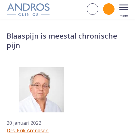
Navigatie overslaan
Zoek op d
Bel andr
Open
Blaaspijn is meestal chronische
pijn
20 januari 2022
Drs. Erik Arendsen